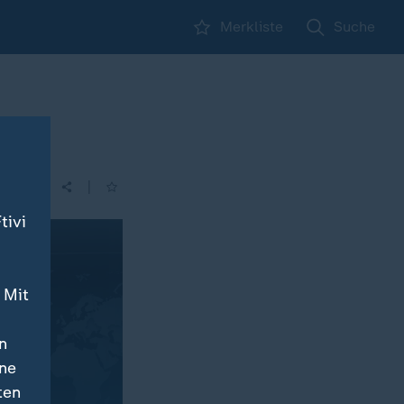
Merkliste
Suche
|
tivi
 Mit
n
ine
ten