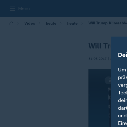
Menü
Will Trump Klimaab
Video
heute
heute
Will Trum
De
31.05.2017 | 17:00
Um 
prä
ver
Tec
dei
dar
und
Ein