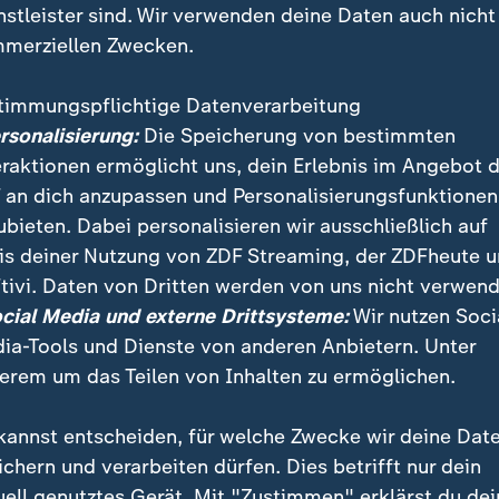
nstleister sind. Wir verwenden deine Daten auch nicht
merziellen Zwecken.
timmungspflichtige Datenverarbeitung
ersonalisierung:
Die Speicherung von bestimmten
eraktionen ermöglicht uns, dein Erlebnis im Angebot 
 an dich anzupassen und Personalisierungsfunktionen
ubieten. Dabei personalisieren wir ausschließlich auf
is deiner Nutzung von ZDF Streaming, der ZDFheute 
rump plant offenbar das Pariser Klimaschutzabkomme
tivi. Daten von Dritten werden von uns nicht verwend
Seit Mittwochmittag gibt es entsprechende Meldung
ocial Media und externe Drittsysteme:
Wir nutzen Soci
-Korrespondent Ulf Röller mit einer Einschätzung.
ia-Tools und Dienste von anderen Anbietern. Unter
erem um das Teilen von Inhalten zu ermöglichen.
kannst entscheiden, für welche Zwecke wir deine Dat
ichern und verarbeiten dürfen. Dies betrifft nur dein
uell genutztes Gerät. Mit "Zustimmen" erklärst du dei