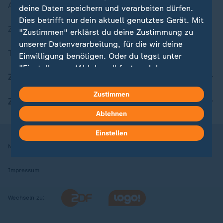
Aktuelle Sendungs-Videos
deine Daten speichern und verarbeiten dürfen.
Dies betrifft nur dein aktuell genutztes Gerät. Mit
ZDFheute Stories
"Zustimmen" erklärst du deine Zustimmung zu
unserer Datenverarbeitung, für die wir deine
Themen im Überblick
Einwilligung benötigen. Oder du legst unter
"Einstellungen/Ablehnen" fest, welchen
ZDFheute Update
Zwecken du deine Zustimmung gibst und
welchen nicht. Deine Datenschutzeinstellungen
Zustimmen
ZDFheute Apps
kannst du jederzeit mit Wirkung für die Zukunft
Ablehnen
in deinen Einstellungen widerrufen oder ändern.
Einstellen
Hier findest du das Impressum.
Nutzungsbedingungen
Datenschutz
Datenschutzeinstellungen
Weitere Informationen findest du in unserer
Datenschutzerklärung.
Impressum
Wechseln zu: