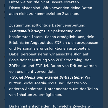
Dritte weiter, die nicht unsere direkten
Die Rettungsaktion für die gestrandeten Grindwale an
Dienstleister sind. Wir verwenden deine Daten
der Küste Neuseelands ist beendet: Rund 240 Tieren
auch nicht zu kommerziellen Zwecken.
00:05
gelang es ins offene Meer zurückzuschwimmen.
Zustimmungspflichtige Datenverarbeitung
• Personalisierung:
Die Speicherung von
bestimmten Interaktionen ermöglicht uns, dein
nach oben
Erlebnis im Angebot des ZDF an dich anzupassen
und Personalisierungsfunktionen anzubieten.
Dabei personalisieren wir ausschließlich auf
Basis deiner Nutzung von ZDF Streaming, der
ZDFheute und ZDFtivi. Daten von Dritten werden
von uns nicht verwendet.
• Social Media und externe Drittsysteme:
Wir
nutzen Social-Media-Tools und Dienste von
Aktuell bei ZDFheute
anderen Anbietern. Unter anderem um das Teilen
von Inhalten zu ermöglichen.
Zuletzt veröffentlicht
Du kannst entscheiden, für welche Zwecke wir