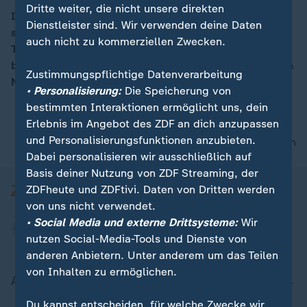
Dritte weiter, die nicht unsere direkten
In Kalifornien sind mindestens zehn Menschen bei
Dienstleister sind. Wir verwenden deine Daten
schweren Waldbränden ums Leben gekommen.
00:06
auch nicht zu kommerziellen Zwecken.
Tausende Menschen mussten sich in Sicherheit
bringen. Der Gouverneur des US-Bundesstaats rief den
Zustimmungspflichtige Datenverarbeitung
Notstand aus.
• Personalisierung:
Die Speicherung von
bestimmten Interaktionen ermöglicht uns, dein
Erlebnis im Angebot des ZDF an dich anzupassen
und Personalisierungsfunktionen anzubieten.
nach oben
Dabei personalisieren wir ausschließlich auf
Basis deiner Nutzung von ZDF Streaming, der
ZDFheute und ZDFtivi. Daten von Dritten werden
von uns nicht verwendet.
• Social Media und externe Drittsysteme:
Wir
nutzen Social-Media-Tools und Dienste von
anderen Anbietern. Unter anderem um das Teilen
von Inhalten zu ermöglichen.
Aktuell bei ZDFheute
Du kannst entscheiden, für welche Zwecke wir