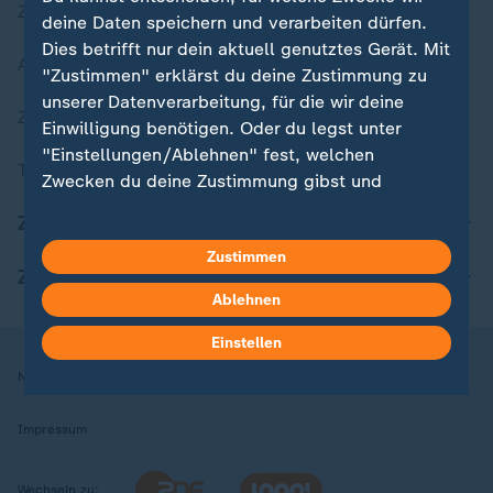
Zuletzt veröffentlicht
deine Daten speichern und verarbeiten dürfen.
Dies betrifft nur dein aktuell genutztes Gerät. Mit
Aktuelle Sendungs-Videos
"Zustimmen" erklärst du deine Zustimmung zu
unserer Datenverarbeitung, für die wir deine
ZDFheute Stories
Einwilligung benötigen. Oder du legst unter
"Einstellungen/Ablehnen" fest, welchen
Themen im Überblick
Zwecken du deine Zustimmung gibst und
welchen nicht. Deine Datenschutzeinstellungen
ZDFheute Update
kannst du jederzeit mit Wirkung für die Zukunft
Zustimmen
in deinen Einstellungen widerrufen oder ändern.
ZDFheute Apps
Ablehnen
Hier findest du das Impressum.
Weitere Informationen findest du in unserer
Einstellen
Datenschutzerklärung.
Nutzungsbedingungen
Datenschutz
Datenschutzeinstellungen
Impressum
Wechseln zu: