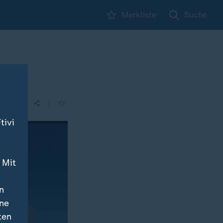
Merkliste
Suche
|
tivi
 Mit
n
ine
ten