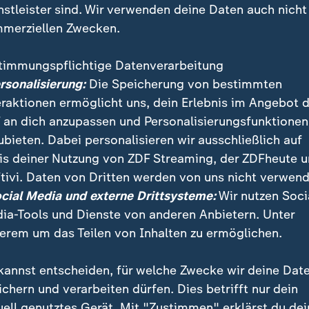
nstleister sind. Wir verwenden deine Daten auch nicht
merziellen Zwecken.
timmungspflichtige Datenverarbeitung
ersonalisierung:
Die Speicherung von bestimmten
eraktionen ermöglicht uns, dein Erlebnis im Angebot 
 an dich anzupassen und Personalisierungsfunktionen
ubieten. Dabei personalisieren wir ausschließlich auf
is deiner Nutzung von ZDF Streaming, der ZDFheute 
ervative halten heute die erste Runde der Vorwahl für
tivi. Daten von Dritten werden von uns nicht verwend
skandidatur 2017 ab. Als Favoriten gehen Ex-Staatsc
ocial Media und externe Drittsysteme:
Wir nutzen Soci
emierminister Juppe und Fillon ins Rennen.
ia-Tools und Dienste von anderen Anbietern. Unter
erem um das Teilen von Inhalten zu ermöglichen.
kannst entscheiden, für welche Zwecke wir deine Dat
ichern und verarbeiten dürfen. Dies betrifft nur dein
uell genutztes Gerät. Mit "Zustimmen" erklärst du dei