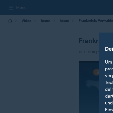
Menü
Frankreich: Vorwahle
Video
heute
heute
Frankreich
De
20.11.2016 | 08:59
Um 
prä
ver
Tec
dei
dar
und
Ein