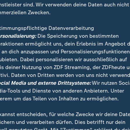
nstleister sind. Wir verwenden deine Daten auch nicht
merziellen Zwecken.
timmungspflichtige Datenverarbeitung
ersonalisierung:
Die Speicherung von bestimmten
eraktionen ermöglicht uns, dein Erlebnis im Angebot 
 an dich anzupassen und Personalisierungsfunktionen
ubieten. Dabei personalisieren wir ausschließlich auf
is deiner Nutzung von ZDF Streaming, der ZDFheute 
tivi. Daten von Dritten werden von uns nicht verwend
ant? Neue Vorschläge der US-Regierung sorgen für V
ocial Media und externe Drittsysteme:
Wir nutzen Soci
 etwa wegen möglicher Social-Media-Abfragen.
ia-Tools und Dienste von anderen Anbietern. Unter
erem um das Teilen von Inhalten zu ermöglichen.
kannst entscheiden, für welche Zwecke wir deine Dat
ichern und verarbeiten dürfen. Dies betrifft nur dein