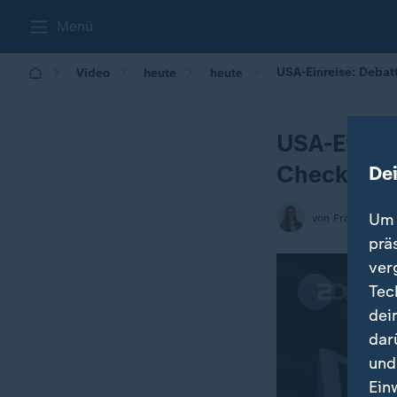
Menü
USA-Einreise: Deba
Video
heute
heute
USA-Einrei
Check
De
Um 
von Fränzi Meye
prä
ver
Tec
dei
dar
und
Ein