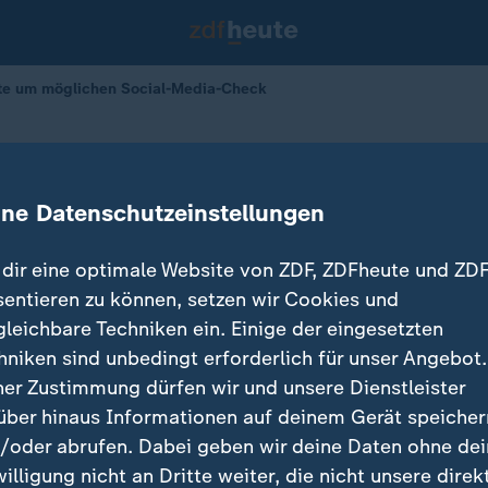
tte um möglichen Social-Media-Check
se: Debatte um möglichen Social-M
ine Datenschutzeinstellungen
dir eine optimale Website von ZDF, ZDFheute und ZDF
r
11.01.2026 
sentieren zu können, setzen wir Cookies und
gleichbare Techniken ein. Einige der eingesetzten
hniken sind unbedingt erforderlich für unser Angebot.
ner Zustimmung dürfen wir und unsere Dienstleister
über hinaus Informationen auf deinem Gerät speicher
/oder abrufen. Dabei geben wir deine Daten ohne de
willigung nicht an Dritte weiter, die nicht unsere direk