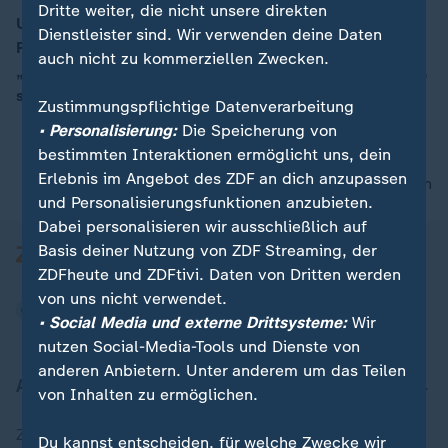
Dritte weiter, die nicht unsere direkten
US-Präsident Trump hat den modernsten
Dienstleister sind. Wir verwenden deine Daten
Flugzeugträger der Welt in den Dienst gestellt. Er sei
00:08
auch nicht zu kommerziellen Zwecken.
„eine 100.000 Tonnen schwere Botschaft“ an die Welt,
sagte Trump.
Zustimmungspflichtige Datenverarbeitung
• Personalisierung:
Die Speicherung von
bestimmten Interaktionen ermöglicht uns, dein
Erlebnis im Angebot des ZDF an dich anzupassen
nach oben
und Personalisierungsfunktionen anzubieten.
Dabei personalisieren wir ausschließlich auf
Basis deiner Nutzung von ZDF Streaming, der
ZDFheute und ZDFtivi. Daten von Dritten werden
von uns nicht verwendet.
• Social Media und externe Drittsysteme:
Wir
nutzen Social-Media-Tools und Dienste von
anderen Anbietern. Unter anderem um das Teilen
Aktuell bei ZDFheute
von Inhalten zu ermöglichen.
Zuletzt veröffentlicht
Du kannst entscheiden, für welche Zwecke wir