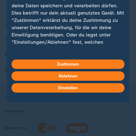
deine Daten speichern und verarbeiten dürfen.
Aktuelle Sendungs-Videos
Dies betrifft nur dein aktuell genutztes Gerät. Mit
"Zustimmen" erklärst du deine Zustimmung zu
ZDFheute Stories
unserer Datenverarbeitung, für die wir deine
Einwilligung benötigen. Oder du legst unter
Themen im Überblick
"Einstellungen/Ablehnen" fest, welchen
Zwecken du deine Zustimmung gibst und
ZDFheute Update
welchen nicht. Deine Datenschutzeinstellungen
kannst du jederzeit mit Wirkung für die Zukunft
Zustimmen
ZDFheute Apps
in deinen Einstellungen widerrufen oder ändern.
Ablehnen
Hier findest du das Impressum.
Einstellen
Weitere Informationen findest du in unserer
Nutzungsbedingungen
Datenschutz
Datenschutzeinstellungen
Datenschutzerklärung.
Impressum
Wechseln zu: