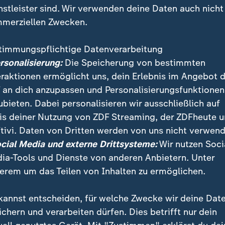
nstleister sind. Wir verwenden deine Daten auch nicht
merziellen Zwecken.
timmungspflichtige Datenverarbeitung
ersonalisierung:
Die Speicherung von bestimmten
eraktionen ermöglicht uns, dein Erlebnis im Angebot 
 an dich anzupassen und Personalisierungsfunktionen
ubieten. Dabei personalisieren wir ausschließlich auf
is deiner Nutzung von ZDF Streaming, der ZDFheute 
ahlen in Großbritannien sind spannend. Premierminis
tivi. Daten von Dritten werden von uns nicht verwend
icht mehr auf eine breite Mehrheit beim Brexit stütz
ocial Media und externe Drittsysteme:
Wir nutzen Soci
Theresa May so zusammengeschmolzen ist, darüber be
ia-Tools und Dienste von anderen Anbietern. Unter
na Zimmermann.
erem um das Teilen von Inhalten zu ermöglichen.
kannst entscheiden, für welche Zwecke wir deine Dat
ichern und verarbeiten dürfen. Dies betrifft nur dein