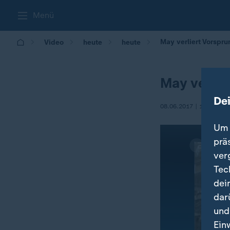
Menü
May verliert Vorspru
Video
heute
heute
May verlie
De
08.06.2017 | 17:00
Um 
prä
ver
Tec
dei
dar
und
Ein