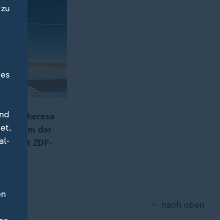
 zu
des
und
terin Theresa
et.
en. Warum der
al-
richtet ZDF-
en
nach oben