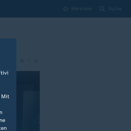
Merkliste
Suche
|
tivi
 Mit
n
ine
ten