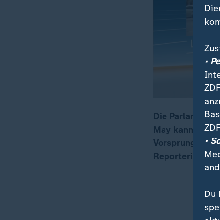
Die
kom
Zus
• P
Int
ZDF
anz
Bas
Die Parlamentsw
ZDF
May kann sich n
00:05
01:07
• S
Vorsprung von 
Med
Reporterin Dia
and
Du 
spe