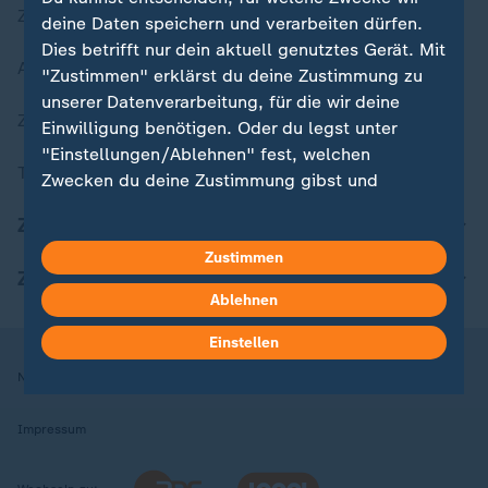
Zuletzt veröffentlicht
deine Daten speichern und verarbeiten dürfen.
Dies betrifft nur dein aktuell genutztes Gerät. Mit
Aktuelle Sendungs-Videos
"Zustimmen" erklärst du deine Zustimmung zu
unserer Datenverarbeitung, für die wir deine
ZDFheute Stories
Einwilligung benötigen. Oder du legst unter
"Einstellungen/Ablehnen" fest, welchen
Themen im Überblick
Zwecken du deine Zustimmung gibst und
welchen nicht. Deine Datenschutzeinstellungen
ZDFheute Update
kannst du jederzeit mit Wirkung für die Zukunft
in deinen Einstellungen widerrufen oder ändern.
Zustimmen
ZDFheute Apps
Ablehnen
Hier findest du das Impressum.
Weitere Informationen findest du in unserer
Einstellen
Datenschutzerklärung.
Nutzungsbedingungen
Datenschutz
Datenschutzeinstellungen
Impressum