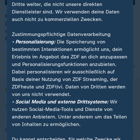
Dritte weiter, die nicht unsere direkten
Dienstleister sind. Wir verwenden deine Daten
Mehr als die Hälfte der über 80-Jährigen in
auch nicht zu kommerziellen Zwecken.
Deutschland ist offline und nutzt nie das Internet. Das
00:15
ist das Ergebnis einer Studie des Branchenverbands
Zustimmungspflichtige Datenverarbeitung
Bitkom.
• Personalisierung:
Die Speicherung von
bestimmten Interaktionen ermöglicht uns, dein
Erlebnis im Angebot des ZDF an dich anzupassen
und Personalisierungsfunktionen anzubieten.
nach oben
Dabei personalisieren wir ausschließlich auf
Basis deiner Nutzung von ZDF Streaming, der
ZDFheute und ZDFtivi. Daten von Dritten werden
von uns nicht verwendet.
• Social Media und externe Drittsysteme:
Wir
nutzen Social-Media-Tools und Dienste von
anderen Anbietern. Unter anderem um das Teilen
von Inhalten zu ermöglichen.
Aktuell bei ZDFheute
Du kannst entscheiden, für welche Zwecke wir