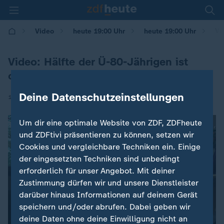
Vi
Video
heute 19:00 Uhr
heute 19:00 Uhr
Video: Hälfte der Ü-80-Jährigen ist
offline
Deine Datenschutzeinstellungen
|
15.01.2026 | 11:30
Um dir eine optimale Website von ZDF, ZDFheute
und ZDFtivi präsentieren zu können, setzen wir
Cookies und vergleichbare Techniken ein. Einige
der eingesetzten Techniken sind unbedingt
erforderlich für unser Angebot. Mit deiner
Zustimmung dürfen wir und unsere Dienstleister
darüber hinaus Informationen auf deinem Gerät
speichern und/oder abrufen. Dabei geben wir
deine Daten ohne deine Einwilligung nicht an