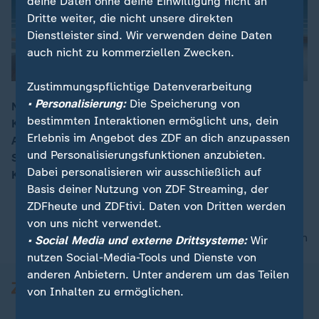
deine Daten ohne deine Einwilligung nicht an
Dritte weiter, die nicht unsere direkten
Dienstleister sind. Wir verwenden deine Daten
auch nicht zu kommerziellen Zwecken.
Zustimmungspflichtige Datenverarbeitung
• Personalisierung:
Die Speicherung von
Nach nur zehn Tagen im Amt hat der neue
bestimmten Interaktionen ermöglicht uns, dein
Kommunikationschef von US-Präsident Donald Trump
00:05
Erlebnis im Angebot des ZDF an dich anzupassen
Anthony Scaramucci, den Posten wieder geräumt.
und Personalisierungsfunktionen anzubieten.
Scaramucci wollte damit dem neuen Staatschef John
Dabei personalisieren wir ausschließlich auf
Kelly einen unbelasteten Start ermöglichen.
Basis deiner Nutzung von ZDF Streaming, der
ZDFheute und ZDFtivi. Daten von Dritten werden
von uns nicht verwendet.
nach oben
• Social Media und externe Drittsysteme:
Wir
nutzen Social-Media-Tools und Dienste von
anderen Anbietern. Unter anderem um das Teilen
von Inhalten zu ermöglichen.