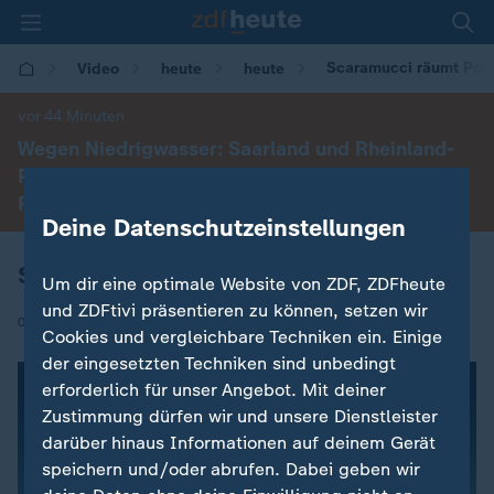
Scaramucci räumt Pos
Video
heute
heute
vor 44 Minuten
Wegen Niedrigwasser: Saarland und Rheinland-
Pfalz heben als erste Bundesländer Lkw-
Feiertagsfahrverbot auf
Deine Datenschutzeinstellungen
Scaramucci räumt Posten
Um dir eine optimale Website von ZDF, ZDFheute
und ZDFtivi präsentieren zu können, setzen wir
|
01.08.2017 | 09:49
Cookies und vergleichbare Techniken ein. Einige
der eingesetzten Techniken sind unbedingt
erforderlich für unser Angebot. Mit deiner
Zustimmung dürfen wir und unsere Dienstleister
darüber hinaus Informationen auf deinem Gerät
speichern und/oder abrufen. Dabei geben wir