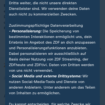
Dritte weiter, die nicht unsere direkten
Bei Protesten gegen Venezuelas Präsident Maduro ist
00:05
Dienstleister sind. Wir verwenden deine Daten
es zu gewaltsamen Auseinandersetzngen zwischen
auch nicht zu kommerziellen Zwecken.
Demonstranten und Polizei gekommen. Die Anhänger
der Opposition verlangen die Absetzung des
Zustimmungspflichtige Datenverarbeitung
Präsidenten und der obersten Richter des Landes.
• Personalisierung:
Die Speicherung von
bestimmten Interaktionen ermöglicht uns, dein
Erlebnis im Angebot des ZDF an dich anzupassen
und Personalisierungsfunktionen anzubieten.
nach oben
Dabei personalisieren wir ausschließlich auf
Basis deiner Nutzung von ZDF Streaming, der
ZDFheute und ZDFtivi. Daten von Dritten werden
von uns nicht verwendet.
• Social Media und externe Drittsysteme:
Wir
nutzen Social-Media-Tools und Dienste von
anderen Anbietern. Unter anderem um das Teilen
von Inhalten zu ermöglichen.
Aktuell bei ZDFheute
Du kannst entscheiden, für welche Zwecke wir