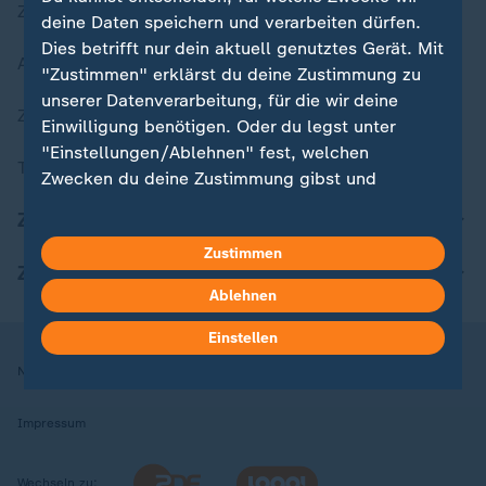
Zuletzt veröffentlicht
deine Daten speichern und verarbeiten dürfen.
Dies betrifft nur dein aktuell genutztes Gerät. Mit
Aktuelle Sendungs-Videos
"Zustimmen" erklärst du deine Zustimmung zu
unserer Datenverarbeitung, für die wir deine
ZDFheute Stories
Einwilligung benötigen. Oder du legst unter
"Einstellungen/Ablehnen" fest, welchen
Themen im Überblick
Zwecken du deine Zustimmung gibst und
welchen nicht. Deine Datenschutzeinstellungen
ZDFheute Update
kannst du jederzeit mit Wirkung für die Zukunft
Zustimmen
in deinen Einstellungen widerrufen oder ändern.
ZDFheute Apps
Ablehnen
Hier findest du das Impressum.
Weitere Informationen findest du in unserer
Einstellen
Datenschutzerklärung.
Nutzungsbedingungen
Datenschutz
Datenschutzeinstellungen
Impressum
Wechseln zu: