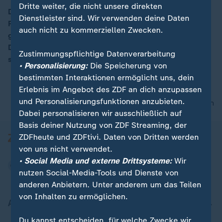
Dritte weiter, die nicht unsere direkten
Deutschland und 66 weitere Länder haben bei der
Dienstleister sind. Wir verwenden deine Daten
Pariser OECD-Tagung eine Vereinbarung zum Kampf
00:05
auch nicht zu kommerziellen Zwecken.
gegen Steuertricks wie
Doppelbesteuerungsabkommen unterzeichnet. Damit
Zustimmungspflichtige Datenverarbeitung
sollen Steuerschlupflöcher gestopft werden.
• Personalisierung:
Die Speicherung von
bestimmten Interaktionen ermöglicht uns, dein
Erlebnis im Angebot des ZDF an dich anzupassen
und Personalisierungsfunktionen anzubieten.
nach oben
Dabei personalisieren wir ausschließlich auf
Basis deiner Nutzung von ZDF Streaming, der
ZDFheute und ZDFtivi. Daten von Dritten werden
von uns nicht verwendet.
• Social Media und externe Drittsysteme:
Wir
nutzen Social-Media-Tools und Dienste von
anderen Anbietern. Unter anderem um das Teilen
von Inhalten zu ermöglichen.
Aktuell bei ZDFheute
Du kannst entscheiden, für welche Zwecke wir