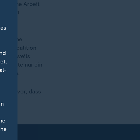
ch, seine Arbeit
zunächst
des
dtag eine
eine Koalition
und
die jeweils
et.
ag hätte nur ein
al-
blehnen.
 er hervor, dass
en
ne
ine