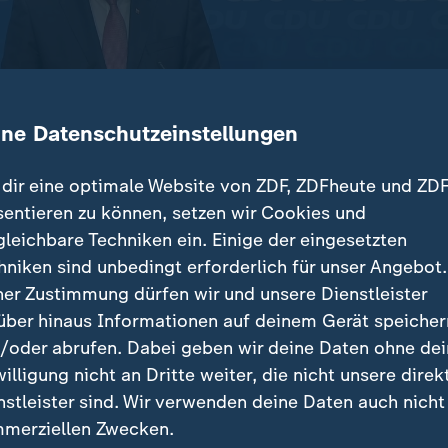
ine Datenschutzeinstellungen
dir eine optimale Website von ZDF, ZDFheute und ZDF
sentieren zu können, setzen wir Cookies und
gleichbare Techniken ein. Einige der eingesetzten
hniken sind unbedingt erforderlich für unser Angebot.
inisterpräsident Bouffier (CDU) hat den Rückzug vo
ner Zustimmung dürfen wir und unsere Dienstleister
orsitzende als "starke, noble und richtige Entscheidu
über hinaus Informationen auf deinem Gerät speicher
efe Zäsur für die CDU", sagte der Partei-Vizechef in Ber
/oder abrufen. Dabei geben wir deine Daten ohne de
willigung nicht an Dritte weiter, die nicht unsere direk
ch um die weiteren Schritte nach der Landtagswahl in
nstleister sind. Wir verwenden deine Daten auch nicht
t Volker Bouffier (CDU) will rasch eine neue Landesr
merziellen Zwecken.
v schnell Klarheit gewinnen, wie es weitergeht", sagte