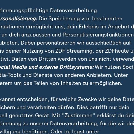
 nach einer CDU-Vorstandssitzung. Er sei zuversichtli
timmungspflichtige Datenverarbeitung
sident fortzusetzen. Die CDU soll nach seinem Willen 
ersonalisierung:
Die Speicherung von bestimmten
PD, Grünen und FDP führen.
eraktionen ermöglicht uns, dein Erlebnis im Angebot 
 an dich anzupassen und Personalisierungsfunktionen
schwarz-grüne Regierungskoalition hat im neuen Lan
ubieten. Dabei personalisieren wir ausschließlich auf
heit von einem Sitz. Rechnerisch denkbar sind auch 
is deiner Nutzung von ZDF Streaming, der ZDFheute 
 oder eine Ampelkoalition aus SPD, Grünen und FDP, 
tivi. Daten von Dritten werden von uns nicht verwend
 von 137 Sitzen kommen. Eine klare Mehrheit im Landt
ocial Media und externe Drittsysteme:
Wir nutzen Soci
 aus CDU, Grünen und FDP, das die Liberalen aber a
ia-Tools und Dienste von anderen Anbietern. Unter
erem um das Teilen von Inhalten zu ermöglichen.
ich nicht auf eine Wunschkoalition fest. Allerdings hob
 für ihn die erste Priorität darstelle.
kannst entscheiden, für welche Zwecke wir deine Dat
ichern und verarbeiten dürfen. Dies betrifft nur dein
uell genutztes Gerät. Mit "Zustimmen" erklärst du dei
timmung zu unserer Datenverarbeitung, für die wir de
willigung benötigen. Oder du legst unter