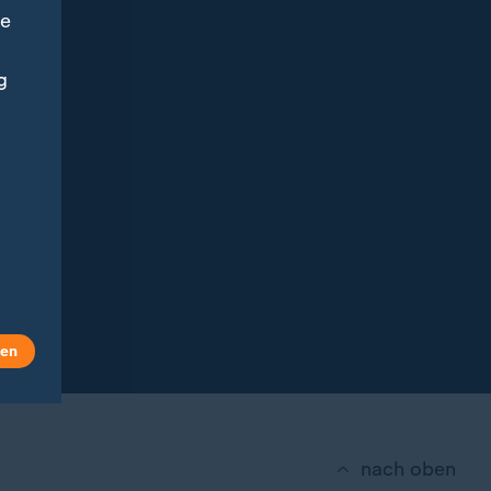
ne
g
len
nach oben