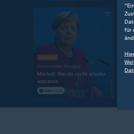
"Ei
Zus
Dat
für
änd
Hie
Statement
State
Wei
:
Schrittweiser Rückzug
Bouff
Dat
Merkel: Werde nicht wieder
"Das 
antreten
die 
Video
10:22
Vi