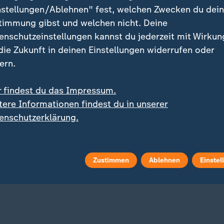
nstellungen/Ablehnen" fest, welchen Zwecken du dei
timmung gibst und welchen nicht. Deine
enschutzeinstellungen kannst du jederzeit mit Wirkun
 die Zukunft in deinen Einstellungen widerrufen oder
ern.
r findest du das Impressum.
ment
tere Informationen findest du in unserer
:
ier zu Merkels Rückzug
enschutzerklärung.
ist eine tiefe Zäsur für
CDU"
deo
4:31
Zustimmen
Ablehnen
Einstel