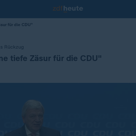
äsur für die CDU"
ls Rückzug
ine tiefe Zäsur für die CDU"