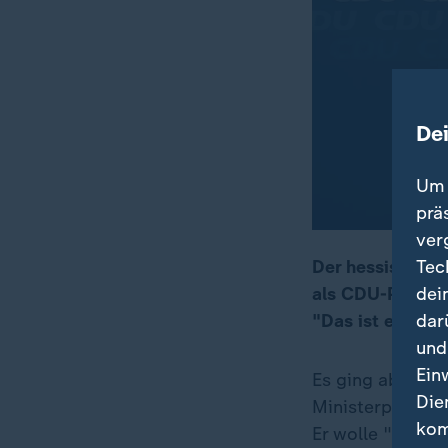
De
Um 
prä
ver
Tec
Der hessische M
dei
als CDU-Parteiv
00:06
04:31
dar
"Das ist eine ti
und
Ein
Es ging aber au
Die
Ministerpräsiden
kom
Er wolle "relati