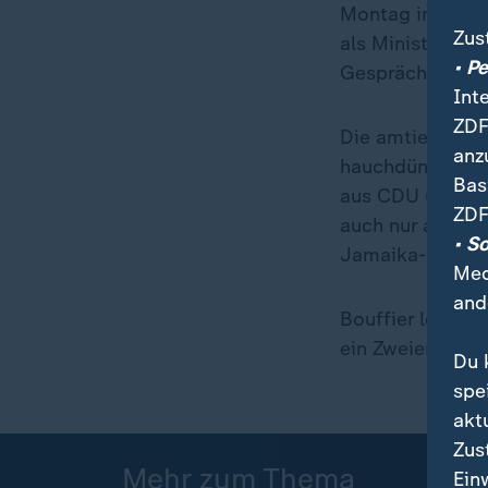
Montag in Berlin
Zus
als Ministerprä
• P
Gespräche mit S
Int
ZDF
Die amtierende 
anz
hauchdünne Mehr
Bas
aus CDU und SPD
ZDF
auch nur auf 69
• S
Jamaika-Bündnis
Med
and
Bouffier legte s
ein Zweierbündnis
Du 
spe
akt
Zus
Mehr zum Thema
Ein