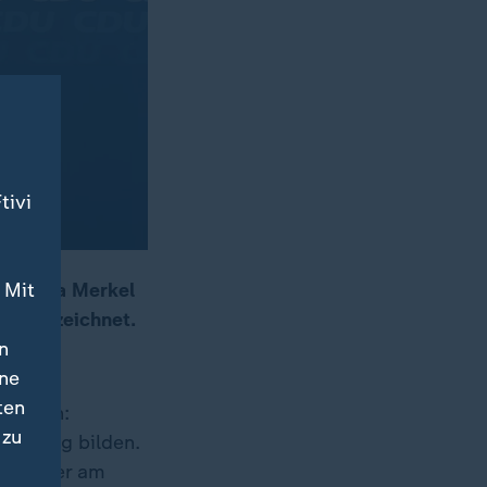
tivi
 Mit
n Angela Merkel
ng" bezeichnet.
n
lin.
ine
ten
 Hessen:
 zu
egierung bilden.
 Bouffier am