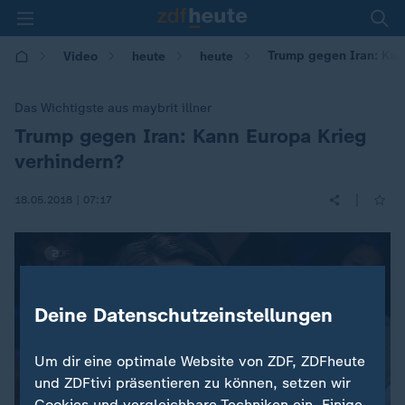
Trump gegen Iran: Kan
Video
heute
heute
Das Wichtigste aus maybrit illner
Trump gegen Iran: Kann Europa Krieg
:
verhindern?
|
18.05.2018 | 07:17
Deine Datenschutzeinstellungen
Um dir eine optimale Website von ZDF, ZDFheute
und ZDFtivi präsentieren zu können, setzen wir
Cookies und vergleichbare Techniken ein. Einige