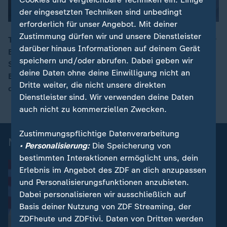
der eingesetzten Techniken sind unbedingt
erforderlich für unser Angebot. Mit deiner
Zustimmung dürfen wir und unsere Dienstleister
Trump steigt aus dem Iran-Deal aus. Nun sei es an der
darüber hinaus Informationen auf deinem Gerät
EU, mit einer gemeinsamen Außen- und
00:05
speichern und/oder abrufen. Dabei geben wir
Sicherheitspolitik da zu sein, fordert Annalena
deine Daten ohne deine Einwilligung nicht an
Baerbock (Grüne) bei "maybrit illner". Sehen Sie hier
Dritte weiter, die nicht unsere direkten
das Wichtigste aus der Sendung in Kürze.
Dienstleister sind. Wir verwenden deine Daten
auch nicht zu kommerziellen Zwecken.
Zustimmungspflichtige Datenverarbeitung
Mehr aus der Sendung maybrit illner
• Personalisierung:
Die Speicherung von
bestimmten Interaktionen ermöglicht uns, dein
Erlebnis im Angebot des ZDF an dich anzupassen
und Personalisierungsfunktionen anzubieten.
Dabei personalisieren wir ausschließlich auf
Basis deiner Nutzung von ZDF Streaming, der
ZDFheute und ZDFtivi. Daten von Dritten werden