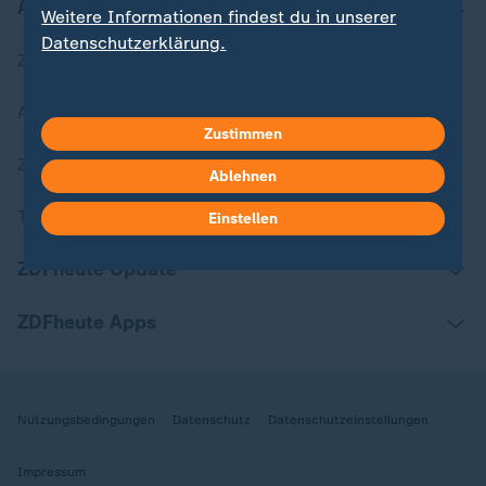
Aktuell bei ZDFheute
Weitere Informationen findest du in unserer
Datenschutzerklärung.
Zuletzt veröffentlicht
Aktuelle Sendungs-Videos
Zustimmen
ZDFheute Stories
Ablehnen
Themen im Überblick
Einstellen
ZDFheute Update
ZDFheute Apps
Nutzungsbedingungen
Datenschutz
Datenschutzeinstellungen
Impressum