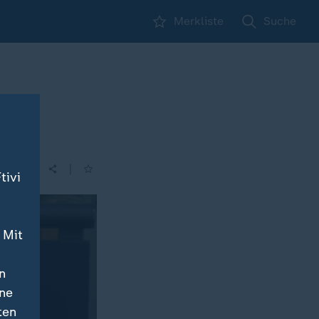
Merkliste
Suche
|
tivi
 Mit
n
ine
ten