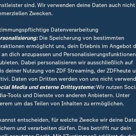
nstleister sind. Wir verwenden deine Daten auch nicht
merziellen Zwecken.
timmungspflichtige Datenverarbeitung
ersonalisierung:
Die Speicherung von bestimmten
eraktionen ermöglicht uns, dein Erlebnis im Angebot 
 an dich anzupassen und Personalisierungsfunktionen
ubieten. Dabei personalisieren wir ausschließlich auf
is deiner Nutzung von ZDF Streaming, der ZDFheute 
tivi. Daten von Dritten werden von uns nicht verwend
tsinstrument ist Leiharbeit wichtig und richtig", sagte
ocial Media und externe Drittsysteme:
Wir nutzen Soci
on Linken-Politiker Jan Korte im Bundestag. Dennoch
ia-Tools und Dienste von anderen Anbietern. Unter
 möglichst viele Menschen dauerhaft beschäftigt werd
erem um das Teilen von Inhalten zu ermöglichen.
kannst entscheiden, für welche Zwecke wir deine Dat
ichern und verarbeiten dürfen. Dies betrifft nur dein