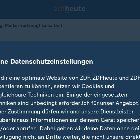
: Merkel verteidigt Leiharbeit
gung
eidigt Leiharbeit
ine Datenschutzeinstellungen
dir eine optimale Website von ZDF, ZDFheute und ZDF
sentieren zu können, setzen wir Cookies und
gleichbare Techniken ein. Einige der eingesetzten
hniken sind unbedingt erforderlich für unser Angebot.
ner Zustimmung dürfen wir und unsere Dienstleister
über hinaus Informationen auf deinem Gerät speicher
/oder abrufen. Dabei geben wir deine Daten ohne de
willigung nicht an Dritte weiter, die nicht unsere direk