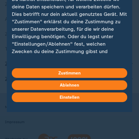
Zuletzt veröffentlicht
deine Daten speichern und verarbeiten dürfen.
Dies betrifft nur dein aktuell genutztes Gerät. Mit
Aktuelle Sendungs-Videos
"Zustimmen" erklärst du deine Zustimmung zu
unserer Datenverarbeitung, für die wir deine
ZDFheute Stories
Einwilligung benötigen. Oder du legst unter
"Einstellungen/Ablehnen" fest, welchen
Themen im Überblick
Zwecken du deine Zustimmung gibst und
welchen nicht. Deine Datenschutzeinstellungen
ZDFheute Update
kannst du jederzeit mit Wirkung für die Zukunft
Zustimmen
in deinen Einstellungen widerrufen oder ändern.
ZDFheute Apps
Ablehnen
Hier findest du das Impressum.
Weitere Informationen findest du in unserer
Einstellen
Datenschutzerklärung.
Nutzungsbedingungen
Datenschutz
Datenschutzeinstellungen
Impressum