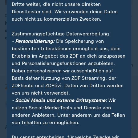
Dritte weiter, die nicht unsere direkten
Dienstleister sind. Wir verwenden deine Daten
In den USA ist um Mitternacht eine Haushaltssperre in
auch nicht zu kommerziellen Zwecken.
Kraft getreten. Republikaner und Demokraten haben
00:05
sich im Senat nicht auf einen Übergangshaushalt
Zustimmungspflichtige Datenverarbeitung
einigen können.
• Personalisierung:
Die Speicherung von
bestimmten Interaktionen ermöglicht uns, dein
Erlebnis im Angebot des ZDF an dich anzupassen
und Personalisierungsfunktionen anzubieten.
nach oben
Dabei personalisieren wir ausschließlich auf
Basis deiner Nutzung von ZDF Streaming, der
ZDFheute und ZDFtivi. Daten von Dritten werden
von uns nicht verwendet.
• Social Media und externe Drittsysteme:
Wir
nutzen Social-Media-Tools und Dienste von
anderen Anbietern. Unter anderem um das Teilen
von Inhalten zu ermöglichen.
Aktuell bei ZDFheute
Du kannst entscheiden, für welche Zwecke wir