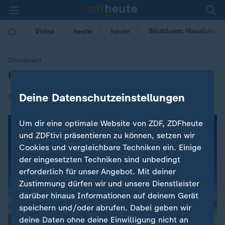
Shutdown: Haushaltssp
Video
heute
heute
Shutdown
Haushaltssperre in den USA
:
Deine Datenschutzeinstellungen
|
20.01.2018 | 08:50
Um dir eine optimale Website von ZDF, ZDFheute
und ZDFtivi präsentieren zu können, setzen wir
Cookies und vergleichbare Techniken ein. Einige
der eingesetzten Techniken sind unbedingt
erforderlich für unser Angebot. Mit deiner
Zustimmung dürfen wir und unsere Dienstleister
darüber hinaus Informationen auf deinem Gerät
speichern und/oder abrufen. Dabei geben wir
deine Daten ohne deine Einwilligung nicht an