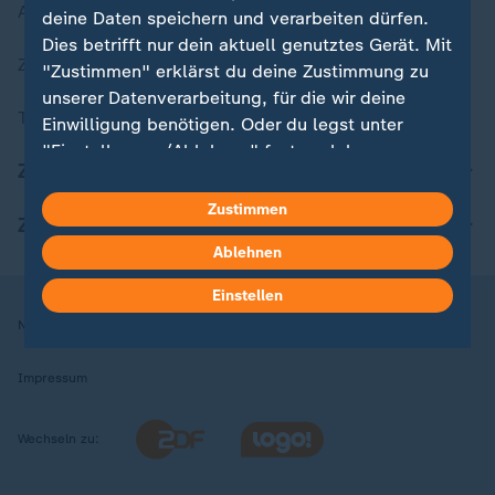
Aktuelle Sendungs-Videos
deine Daten speichern und verarbeiten dürfen.
Dies betrifft nur dein aktuell genutztes Gerät. Mit
ZDFheute Stories
"Zustimmen" erklärst du deine Zustimmung zu
unserer Datenverarbeitung, für die wir deine
Themen im Überblick
Einwilligung benötigen. Oder du legst unter
"Einstellungen/Ablehnen" fest, welchen
ZDFheute Update
Zwecken du deine Zustimmung gibst und
welchen nicht. Deine Datenschutzeinstellungen
Zustimmen
ZDFheute Apps
kannst du jederzeit mit Wirkung für die Zukunft
Ablehnen
in deinen Einstellungen widerrufen oder ändern.
Einstellen
Hier findest du das Impressum.
Nutzungsbedingungen
Datenschutz
Datenschutzeinstellungen
Weitere Informationen findest du in unserer
Datenschutzerklärung.
Impressum
Wechseln zu: