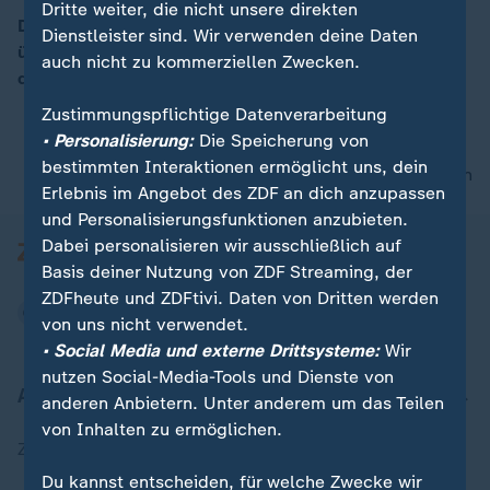
Dritte weiter, die nicht unsere direkten
Die Grünen diskutieren bei ihrem Parteitag vor allem
Dienstleister sind. Wir verwenden deine Daten
über ihr Kernthema Klimaschutz. Sie fordern ein Ende
auch nicht zu kommerziellen Zwecken.
00:05
der Energiegewinnung aus Kohle bis zum Jahr 2030.
Zustimmungspflichtige Datenverarbeitung
• Personalisierung:
Die Speicherung von
bestimmten Interaktionen ermöglicht uns, dein
nach oben
Erlebnis im Angebot des ZDF an dich anzupassen
und Personalisierungsfunktionen anzubieten.
Dabei personalisieren wir ausschließlich auf
Basis deiner Nutzung von ZDF Streaming, der
ZDFheute und ZDFtivi. Daten von Dritten werden
von uns nicht verwendet.
• Social Media und externe Drittsysteme:
Wir
nutzen Social-Media-Tools und Dienste von
Aktuell bei ZDFheute
anderen Anbietern. Unter anderem um das Teilen
von Inhalten zu ermöglichen.
Zuletzt veröffentlicht
Du kannst entscheiden, für welche Zwecke wir