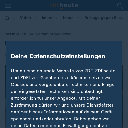
Anklage gegen Ehepaa
Video
heute
heute
Missbrauch und Folter vorgeworfen
Missbrauch und Folter vorgeworfen
:
|
Deine Datenschutzeinstellungen
19.01.2018 | 18:04
Um dir eine optimale Website von ZDF, ZDFheute
und ZDFtivi präsentieren zu können, setzen wir
Cookies und vergleichbare Techniken ein. Einige
der eingesetzten Techniken sind unbedingt
erforderlich für unser Angebot. Mit deiner
Zustimmung dürfen wir und unsere Dienstleister
darüber hinaus Informationen auf deinem Gerät
speichern und/oder abrufen. Dabei geben wir
deine Daten ohne deine Einwilligung nicht an