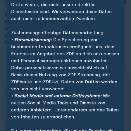
Dritte weiter, die nicht unsere direkten
Dienstleister sind. Wir verwenden deine Daten
Gegen das Ehepaar aus Kalifornien, das seine 13
auch nicht zu kommerziellen Zwecken.
Kinder über Jahre im Haus angekettet und massiv
00:08
vernachlässigt haben soll, ist Anklage erhoben
Zustimmungspflichtige Datenverarbeitung
worden. Der Vorwurf der Staatsanwaltschaft lautet
• Personalisierung:
Die Speicherung von
Folter und schwerer Missbrauch.
bestimmten Interaktionen ermöglicht uns, dein
Erlebnis im Angebot des ZDF an dich anzupassen
und Personalisierungsfunktionen anzubieten.
Dabei personalisieren wir ausschließlich auf
nach oben
Basis deiner Nutzung von ZDF Streaming, der
ZDFheute und ZDFtivi. Daten von Dritten werden
von uns nicht verwendet.
• Social Media und externe Drittsysteme:
Wir
nutzen Social-Media-Tools und Dienste von
anderen Anbietern. Unter anderem um das Teilen
von Inhalten zu ermöglichen.
Aktuell bei ZDFheute
Du kannst entscheiden, für welche Zwecke wir