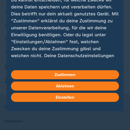
deine Daten speichern und verarbeiten dürfen.
Zuletzt veröffentlicht
Dies betrifft nur dein aktuell genutztes Gerät. Mit
"Zustimmen" erklärst du deine Zustimmung zu
Aktuelle Sendungs-Videos
unserer Datenverarbeitung, für die wir deine
Einwilligung benötigen. Oder du legst unter
ZDFheute Stories
"Einstellungen/Ablehnen" fest, welchen
Zwecken du deine Zustimmung gibst und
Themen im Überblick
welchen nicht. Deine Datenschutzeinstellungen
kannst du jederzeit mit Wirkung für die Zukunft
ZDFheute Update
in deinen Einstellungen widerrufen oder ändern.
Zustimmen
ZDFheute Apps
Hier findest du das Impressum.
Ablehnen
Weitere Informationen findest du in unserer
Datenschutzerklärung.
Einstellen
Nutzungsbedingungen
Datenschutz
Datenschutzeinstellungen
Impressum