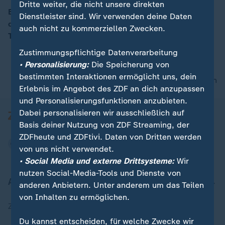
Dritte weiter, die nicht unsere direkten
Bei einer Explosion in einer U-Bahn-Station im Zentrum
Dienstleister sind. Wir verwenden deine Daten
der russischen Stadt St. Petersburg hat es mehrere
auch nicht zu kommerziellen Zwecken.
00:05
Tote und Verletzte gegeben.
Zustimmungspflichtige Datenverarbeitung
• Personalisierung:
Die Speicherung von
bestimmten Interaktionen ermöglicht uns, dein
nach oben
Erlebnis im Angebot des ZDF an dich anzupassen
und Personalisierungsfunktionen anzubieten.
Dabei personalisieren wir ausschließlich auf
Basis deiner Nutzung von ZDF Streaming, der
ZDFheute und ZDFtivi. Daten von Dritten werden
von uns nicht verwendet.
• Social Media und externe Drittsysteme:
Wir
nutzen Social-Media-Tools und Dienste von
Aktuell bei ZDFheute
anderen Anbietern. Unter anderem um das Teilen
von Inhalten zu ermöglichen.
Zuletzt veröffentlicht
Du kannst entscheiden, für welche Zwecke wir