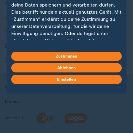
Aktuelle Sendungs-Videos
deine Daten speichern und verarbeiten dürfen.
Dies betrifft nur dein aktuell genutztes Gerät. Mit
ZDFheute Stories
"Zustimmen" erklärst du deine Zustimmung zu
unserer Datenverarbeitung, für die wir deine
Themen im Überblick
Einwilligung benötigen. Oder du legst unter
"Einstellungen/Ablehnen" fest, welchen
ZDFheute Update
Zwecken du deine Zustimmung gibst und
welchen nicht. Deine Datenschutzeinstellungen
Zustimmen
ZDFheute Apps
kannst du jederzeit mit Wirkung für die Zukunft
Ablehnen
in deinen Einstellungen widerrufen oder ändern.
Einstellen
Hier findest du das Impressum.
Nutzungsbedingungen
Datenschutz
Datenschutzeinstellungen
Weitere Informationen findest du in unserer
Datenschutzerklärung.
Impressum
Wechseln zu: