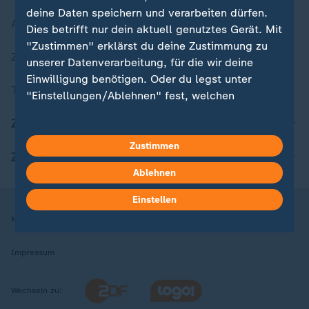
deine Daten speichern und verarbeiten dürfen.
Aktuelle Sendungs-Videos
Dies betrifft nur dein aktuell genutztes Gerät. Mit
"Zustimmen" erklärst du deine Zustimmung zu
ZDFheute Stories
unserer Datenverarbeitung, für die wir deine
Einwilligung benötigen. Oder du legst unter
Themen im Überblick
"Einstellungen/Ablehnen" fest, welchen
Zwecken du deine Zustimmung gibst und
ZDFheute Update
welchen nicht. Deine Datenschutzeinstellungen
kannst du jederzeit mit Wirkung für die Zukunft
Zustimmen
ZDFheute Apps
in deinen Einstellungen widerrufen oder ändern.
Ablehnen
Hier findest du das Impressum.
Einstellen
Weitere Informationen findest du in unserer
Nutzungsbedingungen
Datenschutz
Datenschutzeinstellungen
Datenschutzerklärung.
Impressum
Wechseln zu: