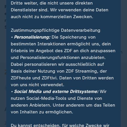
Dritte weiter, die nicht unsere direkten
Rund ein Zehntel der Volksrepublik China liegt unter
Dienstleister sind. Wir verwenden deine Daten
einer Decke aus Smog. In insgesamt 23 Städten gilt
00:05
auch nicht zu kommerziellen Zwecken.
nun die höchste Alarmstufe. Verantwortlich fpr den
Smog ist vor allem Chinas hoher Kohleverbrauch.
Zustimmungspflichtige Datenverarbeitung
• Personalisierung:
Die Speicherung von
bestimmten Interaktionen ermöglicht uns, dein
Erlebnis im Angebot des ZDF an dich anzupassen
nach oben
und Personalisierungsfunktionen anzubieten.
Dabei personalisieren wir ausschließlich auf
Basis deiner Nutzung von ZDF Streaming, der
ZDFheute und ZDFtivi. Daten von Dritten werden
von uns nicht verwendet.
• Social Media und externe Drittsysteme:
Wir
nutzen Social-Media-Tools und Dienste von
anderen Anbietern. Unter anderem um das Teilen
Aktuell bei ZDFheute
von Inhalten zu ermöglichen.
Zuletzt veröffentlicht
Du kannst entscheiden, für welche Zwecke wir