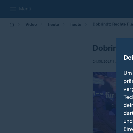
Menü
Dobrindt: Rechte Fl
Video
heute
heute
Dobrindt: 
De
24.09.2017 | 18:34
Um 
prä
ver
Tec
dei
dar
und
Ein