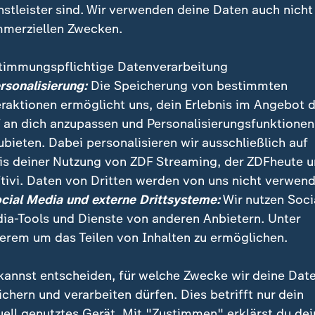
nstleister sind. Wir verwenden deine Daten auch nicht
merziellen Zwecken.
timmungspflichtige Datenverarbeitung
ersonalisierung:
Die Speicherung von bestimmten
eraktionen ermöglicht uns, dein Erlebnis im Angebot 
 an dich anzupassen und Personalisierungsfunktionen
ubieten. Dabei personalisieren wir ausschließlich auf
is deiner Nutzung von ZDF Streaming, der ZDFheute 
r Alexander Dobrindt (CSU) zeigt sich enttäuscht über
tivi. Daten von Dritten werden von uns nicht verwend
Die Partei habe nach den schlechten Ergebnissen aber
ocial Media und externe Drittsysteme:
Wir nutzen Soci
chte Flanke schließen müsse.
ia-Tools und Dienste von anderen Anbietern. Unter
erem um das Teilen von Inhalten zu ermöglichen.
kannst entscheiden, für welche Zwecke wir deine Dat
ichern und verarbeiten dürfen. Dies betrifft nur dein
uell genutztes Gerät. Mit "Zustimmen" erklärst du dei