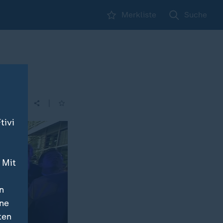
Merkliste
Suche
|
tivi
 Mit
n
ine
ten