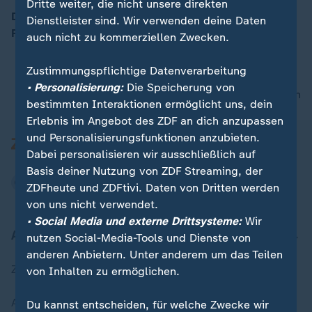
Dritte weiter, die nicht unsere direkten
Der Bundestag hat die Ehe für alle beschlossen. Auch
Dienstleister sind. Wir verwenden deine Daten
Politiker der Union stimmten dafür.
auch nicht zu kommerziellen Zwecken.
00:09
Zustimmungspflichtige Datenverarbeitung
• Personalisierung:
Die Speicherung von
nach oben
bestimmten Interaktionen ermöglicht uns, dein
Erlebnis im Angebot des ZDF an dich anzupassen
und Personalisierungsfunktionen anzubieten.
Dabei personalisieren wir ausschließlich auf
Basis deiner Nutzung von ZDF Streaming, der
ZDFheute und ZDFtivi. Daten von Dritten werden
von uns nicht verwendet.
• Social Media und externe Drittsysteme:
Wir
Aktuell bei ZDFheute
nutzen Social-Media-Tools und Dienste von
anderen Anbietern. Unter anderem um das Teilen
Zuletzt veröffentlicht
von Inhalten zu ermöglichen.
Aktuelle Sendungs-Videos
Du kannst entscheiden, für welche Zwecke wir