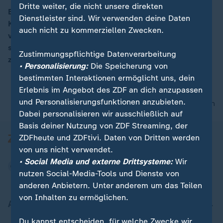
Dritte weiter, die nicht unsere direkten
Brasiliens Ex-Präsident Lula da Silva ist wegen
Dienstleister sind. Wir verwenden deine Daten
Korruption zu einer Haftstrafe von neuneinhalb Jahren
auch nicht zu kommerziellen Zwecken.
verurteilt worden. Dem 71-Jährigen wird vorgeworfen,
sich von einer Baufirma eine Wohnung renoviert haben
Zustimmungspflichtige Datenverarbeitung
zu lassen.
• Personalisierung:
Die Speicherung von
bestimmten Interaktionen ermöglicht uns, dein
Erlebnis im Angebot des ZDF an dich anzupassen
und Personalisierungsfunktionen anzubieten.
nach oben
Dabei personalisieren wir ausschließlich auf
Basis deiner Nutzung von ZDF Streaming, der
ZDFheute und ZDFtivi. Daten von Dritten werden
von uns nicht verwendet.
• Social Media und externe Drittsysteme:
Wir
nutzen Social-Media-Tools und Dienste von
anderen Anbietern. Unter anderem um das Teilen
von Inhalten zu ermöglichen.
Aktuell bei ZDFheute
Du kannst entscheiden, für welche Zwecke wir