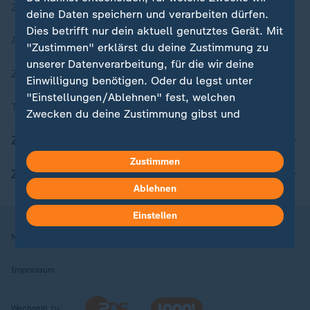
Zuletzt veröffentlicht
deine Daten speichern und verarbeiten dürfen.
Dies betrifft nur dein aktuell genutztes Gerät. Mit
Aktuelle Sendungs-Videos
"Zustimmen" erklärst du deine Zustimmung zu
unserer Datenverarbeitung, für die wir deine
ZDFheute Stories
Einwilligung benötigen. Oder du legst unter
"Einstellungen/Ablehnen" fest, welchen
Themen im Überblick
Zwecken du deine Zustimmung gibst und
welchen nicht. Deine Datenschutzeinstellungen
ZDFheute Update
kannst du jederzeit mit Wirkung für die Zukunft
Zustimmen
in deinen Einstellungen widerrufen oder ändern.
ZDFheute Apps
Ablehnen
Hier findest du das Impressum.
Weitere Informationen findest du in unserer
Einstellen
Datenschutzerklärung.
Nutzungsbedingungen
Datenschutz
Datenschutzeinstellungen
Impressum
Wechseln zu: