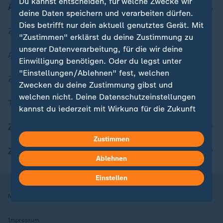
Du kannst entscheiden, für welche Zwecke wir
Aktuell bei ZDFheute
deine Daten speichern und verarbeiten dürfen.
Dies betrifft nur dein aktuell genutztes Gerät. Mit
Zuletzt veröffentlicht
"Zustimmen" erklärst du deine Zustimmung zu
unserer Datenverarbeitung, für die wir deine
Aktuelle Sendungs-Videos
Einwilligung benötigen. Oder du legst unter
"Einstellungen/Ablehnen" fest, welchen
ZDFheute Stories
Zwecken du deine Zustimmung gibst und
welchen nicht. Deine Datenschutzeinstellungen
Themen im Überblick
kannst du jederzeit mit Wirkung für die Zukunft
in deinen Einstellungen widerrufen oder ändern.
ZDFheute Update
Zustimmen
Hier findest du das Impressum.
ZDFheute Apps
Weitere Informationen findest du in unserer
Ablehnen
Datenschutzerklärung.
Einstellen
Nutzungsbedingungen
Datenschutz
Datenschutzeinstellungen
Impressum