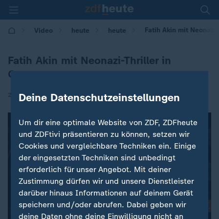
Fatih Akin mit Neonazi-
Video
heute
heute
Fatih Akin mit Neonazi-Thriller in
Cannes
|
Deine Datenschutzeinstellungen
26.05.2017 | 21:03
Um dir eine optimale Website von ZDF, ZDFheute
und ZDFtivi präsentieren zu können, setzen wir
Cookies und vergleichbare Techniken ein. Einige
der eingesetzten Techniken sind unbedingt
erforderlich für unser Angebot. Mit deiner
Zustimmung dürfen wir und unsere Dienstleister
darüber hinaus Informationen auf deinem Gerät
speichern und/oder abrufen. Dabei geben wir
deine Daten ohne deine Einwilligung nicht an