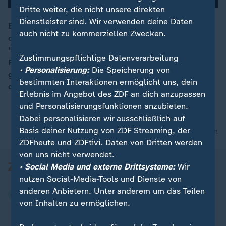
Dritte weiter, die nicht unsere direkten
Dienstleister sind. Wir verwenden deine Daten
Ein Doppelmord geschieht, doch die Justiz ist gegen
auch nicht zu kommerziellen Zwecken.
die Täter - Neonazis - machtlos. Das ist der Plot von
00:05
"Aus dem Nichts", dem neuen Film des Regisseurs
Zustimmungspflichtige Datenverarbeitung
Fatih Akin. Sein vierter, der in Cannes antritt. Falls er
• Personalisierung:
Die Speicherung von
gewinnt, wäre es die erste Goldene Palme für einen
bestimmten Interaktionen ermöglicht uns, dein
deutschen Film seit mehr als drei Jahrzehnten.
Erlebnis im Angebot des ZDF an dich anzupassen
und Personalisierungsfunktionen anzubieten.
Dabei personalisieren wir ausschließlich auf
Basis deiner Nutzung von ZDF Streaming, der
nach oben
ZDFheute und ZDFtivi. Daten von Dritten werden
von uns nicht verwendet.
• Social Media und externe Drittsysteme:
Wir
nutzen Social-Media-Tools und Dienste von
anderen Anbietern. Unter anderem um das Teilen
von Inhalten zu ermöglichen.