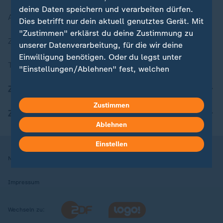
deine Daten speichern und verarbeiten dürfen.
Aktuelle Sendungs-Videos
Dies betrifft nur dein aktuell genutztes Gerät. Mit
"Zustimmen" erklärst du deine Zustimmung zu
ZDFheute Stories
unserer Datenverarbeitung, für die wir deine
Einwilligung benötigen. Oder du legst unter
Themen im Überblick
"Einstellungen/Ablehnen" fest, welchen
Zwecken du deine Zustimmung gibst und
ZDFheute Update
welchen nicht. Deine Datenschutzeinstellungen
kannst du jederzeit mit Wirkung für die Zukunft
Zustimmen
ZDFheute Apps
in deinen Einstellungen widerrufen oder ändern.
Ablehnen
Hier findest du das Impressum.
Einstellen
Weitere Informationen findest du in unserer
Nutzungsbedingungen
Datenschutz
Datenschutzeinstellungen
Datenschutzerklärung.
Impressum
Wechseln zu: