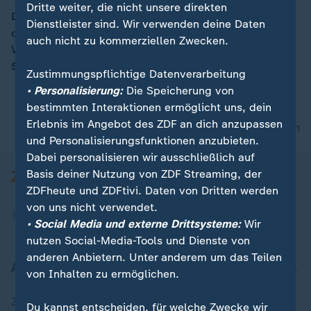
Dritte weiter, die nicht unsere direkten
Das Bundesverfassungsgericht hat nun entschieden,
Dienstleister sind. Wir verwenden deine Daten
dass es für diese sogenannte Triage gesetzliche
00:14
auch nicht zu kommerziellen Zwecken.
Vorgaben geben muss. Dazu ZDF-Korrespondentin
Sarah Tacke.
Zustimmungspflichtige Datenverarbeitung
• Personalisierung:
Die Speicherung von
bestimmten Interaktionen ermöglicht uns, dein
Erlebnis im Angebot des ZDF an dich anzupassen
nach oben
und Personalisierungsfunktionen anzubieten.
Dabei personalisieren wir ausschließlich auf
Basis deiner Nutzung von ZDF Streaming, der
ZDFheute und ZDFtivi. Daten von Dritten werden
von uns nicht verwendet.
• Social Media und externe Drittsysteme:
Wir
nutzen Social-Media-Tools und Dienste von
anderen Anbietern. Unter anderem um das Teilen
Aktuell bei ZDFheute
von Inhalten zu ermöglichen.
Zuletzt veröffentlicht
Du kannst entscheiden, für welche Zwecke wir