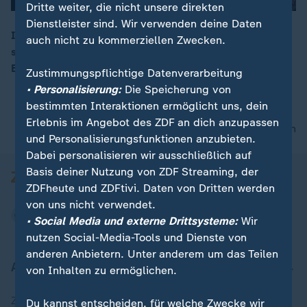
Dritte weiter, die nicht unsere direkten
Dienstleister sind. Wir verwenden deine Daten
Im zweiten Finale der Deutschen Eishockey Liga (DEL)
auch nicht zu kommerziellen Zwecken.
siegte der Titelverteidiger und Rekordmeister Eisbären
00:19
Berlin 5:1 (1:0, 1:0, 3:1) gegen die Adler Mannheim.
Zustimmungspflichtige Datenverarbeitung
• Personalisierung:
Die Speicherung von
bestimmten Interaktionen ermöglicht uns, dein
Erlebnis im Angebot des ZDF an dich anzupassen
nach oben
und Personalisierungsfunktionen anzubieten.
Dabei personalisieren wir ausschließlich auf
Basis deiner Nutzung von ZDF Streaming, der
ZDFheute und ZDFtivi. Daten von Dritten werden
von uns nicht verwendet.
• Social Media und externe Drittsysteme:
Wir
nutzen Social-Media-Tools und Dienste von
anderen Anbietern. Unter anderem um das Teilen
Aktuell bei ZDFheute
von Inhalten zu ermöglichen.
Zuletzt veröffentlicht
Du kannst entscheiden, für welche Zwecke wir