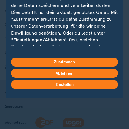
deine Daten speichern und verarbeiten dürfen.
Aktuelle Sendungs-Videos
Dies betrifft nur dein aktuell genutztes Gerät. Mit
"Zustimmen" erklärst du deine Zustimmung zu
ZDFheute Stories
unserer Datenverarbeitung, für die wir deine
Einwilligung benötigen. Oder du legst unter
Themen im Überblick
"Einstellungen/Ablehnen" fest, welchen
Zwecken du deine Zustimmung gibst und
ZDFheute Update
welchen nicht. Deine Datenschutzeinstellungen
kannst du jederzeit mit Wirkung für die Zukunft
Zustimmen
ZDFheute Apps
in deinen Einstellungen widerrufen oder ändern.
Ablehnen
Hier findest du das Impressum.
Einstellen
Weitere Informationen findest du in unserer
Nutzungsbedingungen
Datenschutz
Datenschutzeinstellungen
Datenschutzerklärung.
Impressum
Wechseln zu: