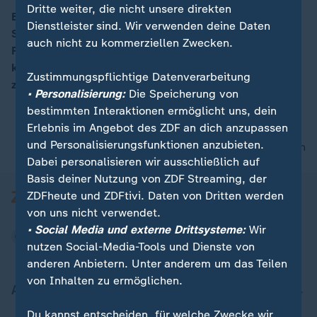
Dritte weiter, die nicht unsere direkten
Bundestagspräsident Norbert Lammert (CDU) lobte
Dienstleister sind. Wir verwenden deine Daten
SPD-Chef Sigmar Gabriel im Bundestag für dessen
00:05
auch nicht zu kommerziellen Zwecken.
Rochade-Entschluss. Der zeigte sich gerührt und
kündigte an, als Außenminister diplomatischer werden
Zustimmungspflichtige Datenverarbeitung
zu müssen - das habe Steinmeier ihm geraten.
• Personalisierung:
Die Speicherung von
bestimmten Interaktionen ermöglicht uns, dein
Erlebnis im Angebot des ZDF an dich anzupassen
und Personalisierungsfunktionen anzubieten.
nach oben
Dabei personalisieren wir ausschließlich auf
Basis deiner Nutzung von ZDF Streaming, der
ZDFheute und ZDFtivi. Daten von Dritten werden
von uns nicht verwendet.
• Social Media und externe Drittsysteme:
Wir
nutzen Social-Media-Tools und Dienste von
anderen Anbietern. Unter anderem um das Teilen
von Inhalten zu ermöglichen.
Aktuell bei ZDFheute
Du kannst entscheiden, für welche Zwecke wir