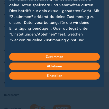
Zuletzt veröffentlicht
deine Daten speichern und verarbeiten dürfen.
Dies betrifft nur dein aktuell genutztes Gerät. Mit
Aktuelle Sendungs-Videos
"Zustimmen" erklärst du deine Zustimmung zu
unserer Datenverarbeitung, für die wir deine
ZDFheute Stories
Einwilligung benötigen. Oder du legst unter
"Einstellungen/Ablehnen" fest, welchen
Themen im Überblick
Zwecken du deine Zustimmung gibst und
welchen nicht. Deine Datenschutzeinstellungen
ZDFheute Update
kannst du jederzeit mit Wirkung für die Zukunft
Zustimmen
in deinen Einstellungen widerrufen oder ändern.
ZDFheute Apps
Ablehnen
Hier findest du das Impressum.
Weitere Informationen findest du in unserer
Einstellen
Datenschutzerklärung.
Nutzungsbedingungen
Datenschutz
Datenschutzeinstellungen
Impressum
Wechseln zu: