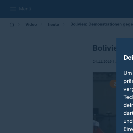
Menü
Bolivien: Demonstrationen geg
Video
heute
Bolivien:
De
24.11.2016 | 10:52
Um 
prä
ver
Tec
dei
dar
und
Ein