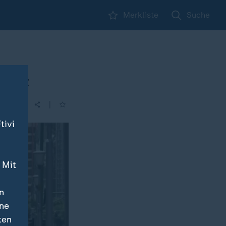
Merkliste
Suche
pheit
|
tivi
 Mit
n
ine
ten