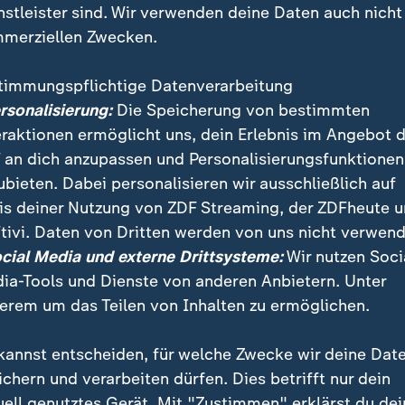
nstleister sind. Wir verwenden deine Daten auch nicht
merziellen Zwecken.
timmungspflichtige Datenverarbeitung
ersonalisierung:
Die Speicherung von bestimmten
eraktionen ermöglicht uns, dein Erlebnis im Angebot 
 an dich anzupassen und Personalisierungsfunktionen
ubieten. Dabei personalisieren wir ausschließlich auf
is deiner Nutzung von ZDF Streaming, der ZDFheute 
d hunderte Menschen auf die Straße gegangen, um geg
tivi. Daten von Dritten werden von uns nicht verwend
 in ihrem Land zu protestieren. Bolivien leidet unter
ocial Media und externe Drittsysteme:
Wir nutzen Soci
hren.
ia-Tools und Dienste von anderen Anbietern. Unter
erem um das Teilen von Inhalten zu ermöglichen.
kannst entscheiden, für welche Zwecke wir deine Dat
ichern und verarbeiten dürfen. Dies betrifft nur dein
uell genutztes Gerät. Mit "Zustimmen" erklärst du dei