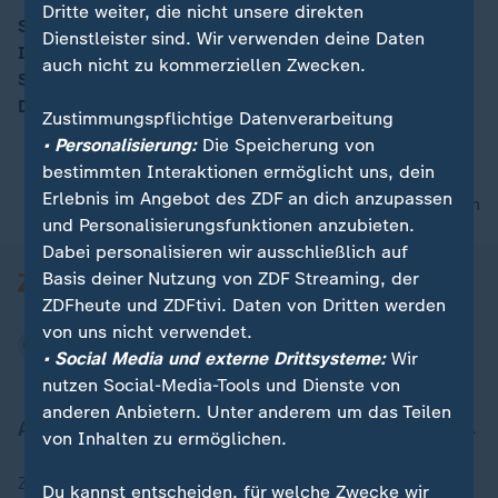
Dritte weiter, die nicht unsere direkten
Spaniens Premier Sánchez fordert den Ausschluss
Dienstleister sind. Wir verwenden deine Daten
Israels vom ESC. Israels Botschafter nennt das "eine
00:14
auch nicht zu kommerziellen Zwecken.
Schande" und fordert: Käme es so, müsse sich
Deutschland vom ESC zurückziehen.
Zustimmungspflichtige Datenverarbeitung
• Personalisierung:
Die Speicherung von
bestimmten Interaktionen ermöglicht uns, dein
Erlebnis im Angebot des ZDF an dich anzupassen
nach oben
und Personalisierungsfunktionen anzubieten.
Dabei personalisieren wir ausschließlich auf
Basis deiner Nutzung von ZDF Streaming, der
ZDFheute und ZDFtivi. Daten von Dritten werden
von uns nicht verwendet.
• Social Media und externe Drittsysteme:
Wir
nutzen Social-Media-Tools und Dienste von
anderen Anbietern. Unter anderem um das Teilen
Aktuell bei ZDFheute
von Inhalten zu ermöglichen.
Zuletzt veröffentlicht
Du kannst entscheiden, für welche Zwecke wir