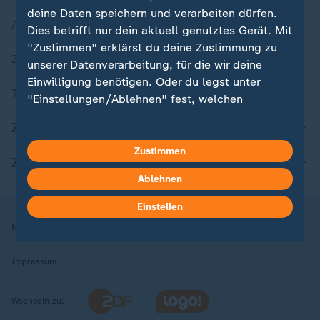
deine Daten speichern und verarbeiten dürfen.
Aktuelle Sendungs-Videos
Dies betrifft nur dein aktuell genutztes Gerät. Mit
"Zustimmen" erklärst du deine Zustimmung zu
ZDFheute Stories
unserer Datenverarbeitung, für die wir deine
Einwilligung benötigen. Oder du legst unter
Themen im Überblick
"Einstellungen/Ablehnen" fest, welchen
Zwecken du deine Zustimmung gibst und
ZDFheute Update
welchen nicht. Deine Datenschutzeinstellungen
kannst du jederzeit mit Wirkung für die Zukunft
Zustimmen
ZDFheute Apps
in deinen Einstellungen widerrufen oder ändern.
Ablehnen
Hier findest du das Impressum.
Einstellen
Weitere Informationen findest du in unserer
Nutzungsbedingungen
Datenschutz
Datenschutzeinstellungen
Datenschutzerklärung.
Impressum
Wechseln zu: