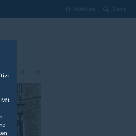
Merkliste
Suche
|
tivi
 Mit
n
ine
ten