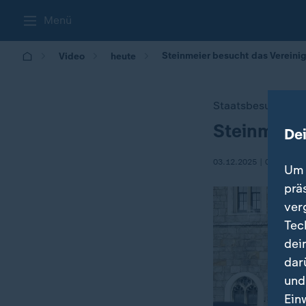
Menü
Steinmeier besucht das Vereinig
Video
heute
Staatsbesuch
Steinmeier
:
De
03.12.2025 | 07:08
Um 
prä
ver
Tec
dei
dar
und
Ein