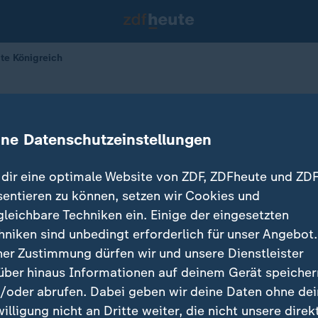
te Königreich
 besucht das Vereinigte Königreich
ine Datenschutzeinstellungen
dir eine optimale Website von ZDF, ZDFheute und ZDF
sentieren zu können, setzen wir Cookies und
gleichbare Techniken ein. Einige der eingesetzten
hniken sind unbedingt erforderlich für unser Angebot.
ner Zustimmung dürfen wir und unsere Dienstleister
über hinaus Informationen auf deinem Gerät speicher
/oder abrufen. Dabei geben wir deine Daten ohne de
willigung nicht an Dritte weiter, die nicht unsere direk