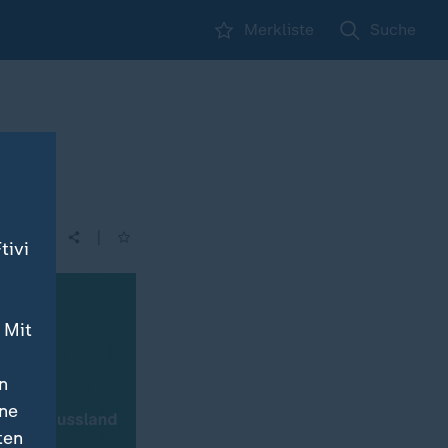
Merkliste
Suche
|
| 10:26
tivi
 Mit
n
ine
ten