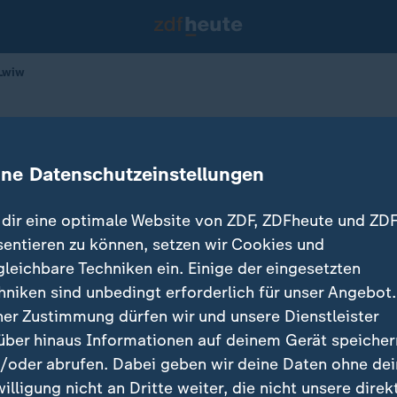
 Lwiw
Angriffe in Kiew und Lwiw
ine Datenschutzeinstellungen
09.01.2026 
dir eine optimale Website von ZDF, ZDFheute und ZDF
sentieren zu können, setzen wir Cookies und
gleichbare Techniken ein. Einige der eingesetzten
hniken sind unbedingt erforderlich für unser Angebot.
ner Zustimmung dürfen wir und unsere Dienstleister
über hinaus Informationen auf deinem Gerät speicher
/oder abrufen. Dabei geben wir deine Daten ohne de
willigung nicht an Dritte weiter, die nicht unsere direk