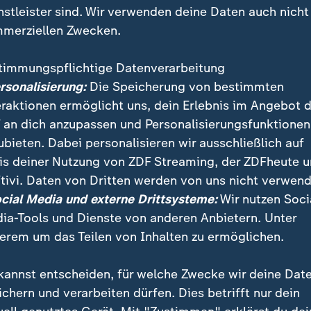
nstleister sind. Wir verwenden deine Daten auch nicht
merziellen Zwecken.
timmungspflichtige Datenverarbeitung
ersonalisierung:
Die Speicherung von bestimmten
eraktionen ermöglicht uns, dein Erlebnis im Angebot 
 an dich anzupassen und Personalisierungsfunktionen
ubieten. Dabei personalisieren wir ausschließlich auf
is deiner Nutzung von ZDF Streaming, der ZDFheute 
tivi. Daten von Dritten werden von uns nicht verwend
Angriffen sind in Kiew mehrere Menschen getötet word
ocial Media und externe Drittsysteme:
Wir nutzen Soci
 setzte Russland nach eigenen Angaben eine Oreschni
ia-Tools und Dienste von anderen Anbietern. Unter
kete ein.
erem um das Teilen von Inhalten zu ermöglichen.
kannst entscheiden, für welche Zwecke wir deine Dat
ichern und verarbeiten dürfen. Dies betrifft nur dein