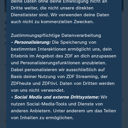
deine Daten ohne deine Einwilligung nicht an
Dritte weiter, die nicht unsere direkten
Dienstleister sind. Wir verwenden deine Daten
auch nicht zu kommerziellen Zwecken.
Beim Treffen mit Putin hat der ungarische
Ministerpräsident Orban erneut zu einem Russland-
00:16
Zustimmungspflichtige Datenverarbeitung
USA-Gipfel geladen. Bundeskanzler Merz kritisierte
• Personalisierung:
Die Speicherung von
den Besuch in Russland scharf.
bestimmten Interaktionen ermöglicht uns, dein
Erlebnis im Angebot des ZDF an dich anzupassen
und Personalisierungsfunktionen anzubieten.
Themen
Dabei personalisieren wir ausschließlich auf
Basis deiner Nutzung von ZDF Streaming, der
Ungarn
Russland
ZDFheute und ZDFtivi. Daten von Dritten werden
von uns nicht verwendet.
• Social Media und externe Drittsysteme:
Wir
nach oben
nutzen Social-Media-Tools und Dienste von
anderen Anbietern. Unter anderem um das Teilen
von Inhalten zu ermöglichen.