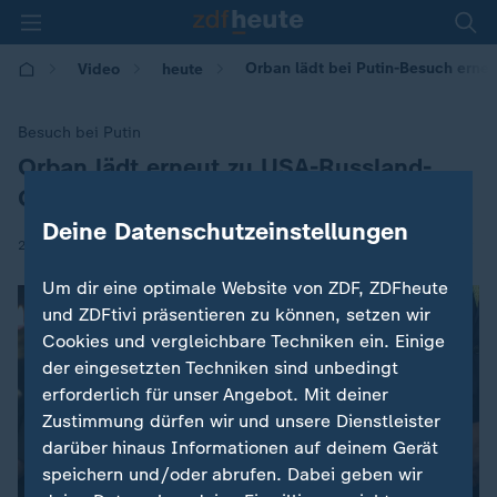
Orban lädt bei Putin-Besuch erneu
Video
heute
Besuch bei Putin
Orban lädt erneut zu USA-Russland-
:
Gipfel ein
Deine Datenschutzeinstellungen
|
28.11.2025 | 16:47
Um dir eine optimale Website von ZDF, ZDFheute
und ZDFtivi präsentieren zu können, setzen wir
Cookies und vergleichbare Techniken ein. Einige
der eingesetzten Techniken sind unbedingt
erforderlich für unser Angebot. Mit deiner
Zustimmung dürfen wir und unsere Dienstleister
darüber hinaus Informationen auf deinem Gerät
speichern und/oder abrufen. Dabei geben wir