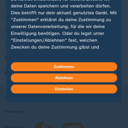
Zuletzt veröffentlicht
deine Daten speichern und verarbeiten dürfen.
Dies betrifft nur dein aktuell genutztes Gerät. Mit
Aktuelle Sendungs-Videos
"Zustimmen" erklärst du deine Zustimmung zu
unserer Datenverarbeitung, für die wir deine
ZDFheute Stories
Einwilligung benötigen. Oder du legst unter
"Einstellungen/Ablehnen" fest, welchen
Themen im Überblick
Zwecken du deine Zustimmung gibst und
welchen nicht. Deine Datenschutzeinstellungen
ZDFheute Update
kannst du jederzeit mit Wirkung für die Zukunft
Zustimmen
in deinen Einstellungen widerrufen oder ändern.
ZDFheute Apps
Ablehnen
Hier findest du das Impressum.
Weitere Informationen findest du in unserer
Einstellen
Datenschutzerklärung.
Nutzungsbedingungen
Datenschutz
Datenschutzeinstellungen
Impressum
Wechseln zu: