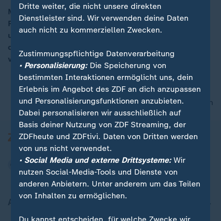
Dritte weiter, die nicht unsere direkten
Madeleine Truong-Ngoc tanzt am Wahltag auf den
Dienstleister sind. Wir verwenden deine Daten
Pariser Straßen zur Musik ihres Jazz-Quartetts. Sorgen
00:08
auch nicht zu kommerziellen Zwecken.
um die Zukunft Frankreichs macht sie sich nicht. Von
den jungen Menschen fordert sie aber, Europa zu
Zustimmungspflichtige Datenverarbeitung
verteidigen.
• Personalisierung:
Die Speicherung von
bestimmten Interaktionen ermöglicht uns, dein
Erlebnis im Angebot des ZDF an dich anzupassen
und Personalisierungsfunktionen anzubieten.
nach oben
Dabei personalisieren wir ausschließlich auf
Basis deiner Nutzung von ZDF Streaming, der
ZDFheute und ZDFtivi. Daten von Dritten werden
von uns nicht verwendet.
• Social Media und externe Drittsysteme:
Wir
nutzen Social-Media-Tools und Dienste von
anderen Anbietern. Unter anderem um das Teilen
von Inhalten zu ermöglichen.
Aktuell bei ZDFheute
Du kannst entscheiden, für welche Zwecke wir