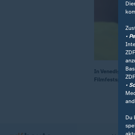
Die
kom
Zus
• P
Int
ZDF
anz
Bas
In Venedig ist d
ZDF
Filmfestspiels i
00:16
01:33
• S
Med
and
Du 
spe
akt