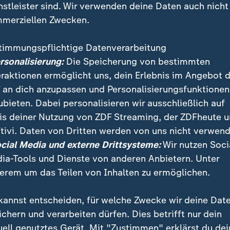
nstleister sind. Wir verwenden deine Daten auch nicht
merziellen Zwecken.
timmungspflichtige Datenverarbeitung
ersonalisierung:
Die Speicherung von bestimmten
eraktionen ermöglicht uns, dein Erlebnis im Angebot 
 an dich anzupassen und Personalisierungsfunktionen
ubieten. Dabei personalisieren wir ausschließlich auf
is deiner Nutzung von ZDF Streaming, der ZDFheute 
er rote Teppich ausgerollt. Der Eröffnungsfilm des 82.
tivi. Daten von Dritten werden von uns nicht verwend
st der Film "La Grazia" von Oscar-Preisträger Sorrenti
ocial Media und externe Drittsysteme:
Wir nutzen Soci
ia-Tools und Dienste von anderen Anbietern. Unter
erem um das Teilen von Inhalten zu ermöglichen.
kannst entscheiden, für welche Zwecke wir deine Dat
ichern und verarbeiten dürfen. Dies betrifft nur dein
uell genutztes Gerät. Mit "Zustimmen" erklärst du dei