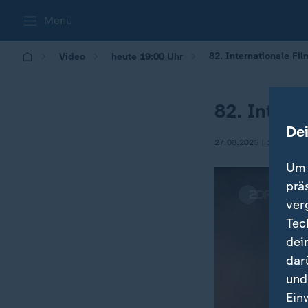
Menü
82. Internationale Fil
Video
heute 19:00 Uhr
82. Intern
De
27.08.2025 | 19:00
Um 
prä
ver
Tec
dei
dar
und
Ein