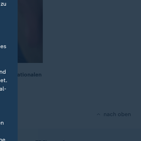
 zu
des
und
 Internationalen
et.
no.
al-
nach oben
en
ne