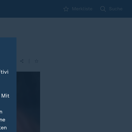
Merkliste
Suche
|
tivi
 Mit
n
ine
ten