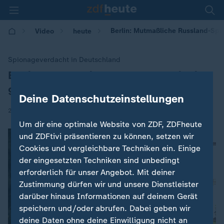
Berlin: Mutmaßliche Russland-Spi
Video
heute
Spionageverdacht in Deutschland
Berlin: Mutmaßliche Russland-Spionin
:
gefasst
Deine Datenschutzeinstellungen
|
21.01.2026 | 14:00
Um dir eine optimale Website von ZDF, ZDFheute
und ZDFtivi präsentieren zu können, setzen wir
Cookies und vergleichbare Techniken ein. Einige
der eingesetzten Techniken sind unbedingt
erforderlich für unser Angebot. Mit deiner
Zustimmung dürfen wir und unsere Dienstleister
darüber hinaus Informationen auf deinem Gerät
speichern und/oder abrufen. Dabei geben wir
deine Daten ohne deine Einwilligung nicht an