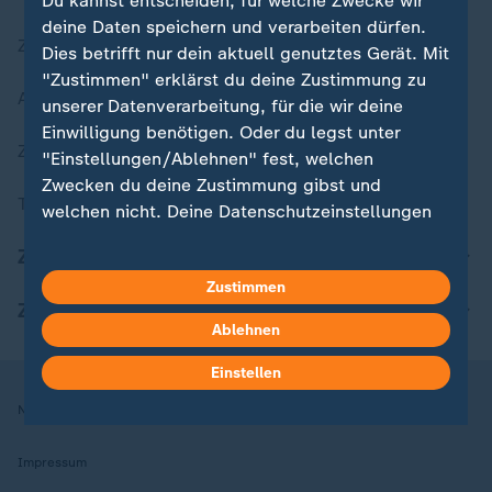
Du kannst entscheiden, für welche Zwecke wir
deine Daten speichern und verarbeiten dürfen.
Zuletzt veröffentlicht
Dies betrifft nur dein aktuell genutztes Gerät. Mit
"Zustimmen" erklärst du deine Zustimmung zu
Aktuelle Sendungs-Videos
unserer Datenverarbeitung, für die wir deine
Einwilligung benötigen. Oder du legst unter
ZDFheute Stories
"Einstellungen/Ablehnen" fest, welchen
Zwecken du deine Zustimmung gibst und
Themen im Überblick
welchen nicht. Deine Datenschutzeinstellungen
kannst du jederzeit mit Wirkung für die Zukunft
ZDFheute Update
in deinen Einstellungen widerrufen oder ändern.
Zustimmen
ZDFheute Apps
Hier findest du das Impressum.
Ablehnen
Weitere Informationen findest du in unserer
Datenschutzerklärung.
Einstellen
Nutzungsbedingungen
Datenschutz
Datenschutzeinstellungen
Impressum