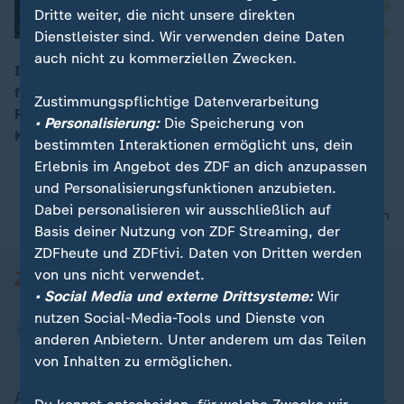
Dritte weiter, die nicht unsere direkten
Dienstleister sind. Wir verwenden deine Daten
auch nicht zu kommerziellen Zwecken.
In Berlin wurde eine mutmaßliche Russland-Spionin
festgenommen. Sie soll Informationen zu
00:19
Zustimmungspflichtige Datenverarbeitung
Rüstungsstandorten und Drohnenlieferungen für den
• Personalisierung:
Die Speicherung von
Krieg in der Ukraine weitergegeben haben.
bestimmten Interaktionen ermöglicht uns, dein
Erlebnis im Angebot des ZDF an dich anzupassen
und Personalisierungsfunktionen anzubieten.
Dabei personalisieren wir ausschließlich auf
nach oben
Basis deiner Nutzung von ZDF Streaming, der
ZDFheute und ZDFtivi. Daten von Dritten werden
von uns nicht verwendet.
• Social Media und externe Drittsysteme:
Wir
nutzen Social-Media-Tools und Dienste von
anderen Anbietern. Unter anderem um das Teilen
von Inhalten zu ermöglichen.
Aktuell bei ZDFheute