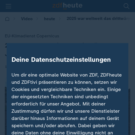
2025 war weltweit das drittwärmst
Video
heute
EU-Klimadienst Copernicus
2025 war weltweit das drittwärmste
:
Jahr
Deine Datenschutzeinstellungen
|
14.01.2026 | 09:49
Um dir eine optimale Website von ZDF, ZDFheute
und ZDFtivi präsentieren zu können, setzen wir
Cookies und vergleichbare Techniken ein. Einige
der eingesetzten Techniken sind unbedingt
erforderlich für unser Angebot. Mit deiner
Zustimmung dürfen wir und unsere Dienstleister
darüber hinaus Informationen auf deinem Gerät
speichern und/oder abrufen. Dabei geben wir
deine Daten ohne deine Einwilligung nicht an