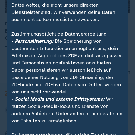
Dritte weiter, die nicht unsere direkten
Dienstleister sind. Wir verwenden deine Daten
auch nicht zu kommerziellen Zwecken.
Das Jahr 2025 war weltweit das drittwärmste seit
Beginn der Aufzeichnungen, so der EU-Klimadienst
00:16
Zustimmungspflichtige Datenverarbeitung
Copernicus. In der Antarktis wurde die höchste
• Personalisierung:
Die Speicherung von
Jahrestemperatur jemals verzeichnet.
bestimmten Interaktionen ermöglicht uns, dein
Erlebnis im Angebot des ZDF an dich anzupassen
und Personalisierungsfunktionen anzubieten.
Dabei personalisieren wir ausschließlich auf
nach oben
Basis deiner Nutzung von ZDF Streaming, der
ZDFheute und ZDFtivi. Daten von Dritten werden
von uns nicht verwendet.
• Social Media und externe Drittsysteme:
Wir
nutzen Social-Media-Tools und Dienste von
anderen Anbietern. Unter anderem um das Teilen
von Inhalten zu ermöglichen.
Aktuell bei ZDFheute