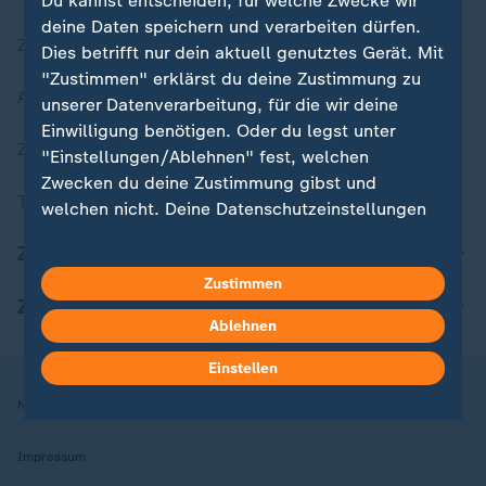
Du kannst entscheiden, für welche Zwecke wir
deine Daten speichern und verarbeiten dürfen.
Zuletzt veröffentlicht
Dies betrifft nur dein aktuell genutztes Gerät. Mit
"Zustimmen" erklärst du deine Zustimmung zu
Aktuelle Sendungs-Videos
unserer Datenverarbeitung, für die wir deine
Einwilligung benötigen. Oder du legst unter
ZDFheute Stories
"Einstellungen/Ablehnen" fest, welchen
Zwecken du deine Zustimmung gibst und
Themen im Überblick
welchen nicht. Deine Datenschutzeinstellungen
kannst du jederzeit mit Wirkung für die Zukunft
ZDFheute Update
in deinen Einstellungen widerrufen oder ändern.
Zustimmen
ZDFheute Apps
Hier findest du das Impressum.
Ablehnen
Weitere Informationen findest du in unserer
Datenschutzerklärung.
Einstellen
Nutzungsbedingungen
Datenschutz
Datenschutzeinstellungen
Impressum