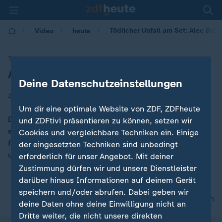
Tödlicher Unfall am Set: Alec Bal
Video
heute
Tödlicher Unfall am Set
Alec Baldwin erschießt Kamerafrau
:
Deine Datenschutzeinstellungen
|
22.10.2021 | 15:26
Um dir eine optimale Website von ZDF, ZDFheute
Der Schauspieler Alec Baldwin hat bei Dreharbeiten
und ZDFtivi präsentieren zu können, setzen wir
eine Kamerafrau erschossen. Nach Polizeiangaben
Cookies und vergleichbare Techniken ein. Einige
feuerte er eine Requisitenwaffe ab, die aus
der eingesetzten Techniken sind unbedingt
unbekannten Gründen geladen war.
erforderlich für unser Angebot. Mit deiner
Zustimmung dürfen wir und unsere Dienstleister
darüber hinaus Informationen auf deinem Gerät
speichern und/oder abrufen. Dabei geben wir
nach oben
deine Daten ohne deine Einwilligung nicht an
Dritte weiter, die nicht unsere direkten