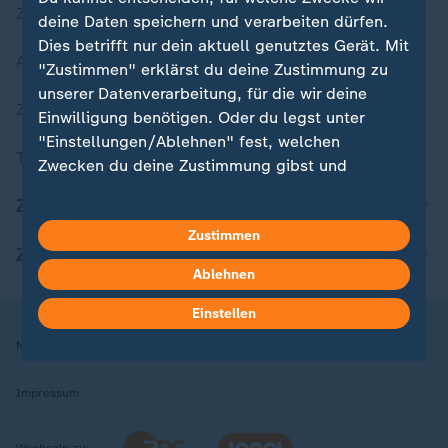
Zuletzt veröffentlicht
deine Daten speichern und verarbeiten dürfen.
Dies betrifft nur dein aktuell genutztes Gerät. Mit
Aktuelle Sendungs-Videos
"Zustimmen" erklärst du deine Zustimmung zu
unserer Datenverarbeitung, für die wir deine
ZDFheute Stories
Einwilligung benötigen. Oder du legst unter
"Einstellungen/Ablehnen" fest, welchen
Themen im Überblick
Zwecken du deine Zustimmung gibst und
welchen nicht. Deine Datenschutzeinstellungen
ZDFheute Update
kannst du jederzeit mit Wirkung für die Zukunft
Zustimmen
in deinen Einstellungen widerrufen oder ändern.
ZDFheute Apps
Ablehnen
Hier findest du das Impressum.
Weitere Informationen findest du in unserer
Einstellen
Datenschutzerklärung.
Nutzungsbedingungen
Datenschutz
Datenschutzeinstellungen
Impressum