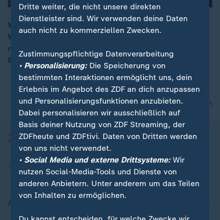
Dritte weiter, die nicht unsere direkten
Dienstleister sind. Wir verwenden deine Daten
Während die Industrie in Süddeutschland mit der
auch nicht zu kommerziellen Zwecken.
Wirtschaftsflaute kämpft, kann der Norden ein
00:16
moderates Wachstum verzeichnen. Woher kommt der
Zustimmungspflichtige Datenverarbeitung
Erfolg in allgemeinen Krisenzeiten?
• Personalisierung:
Die Speicherung von
bestimmten Interaktionen ermöglicht uns, dein
Erlebnis im Angebot des ZDF an dich anzupassen
und Personalisierungsfunktionen anzubieten.
nach oben
Dabei personalisieren wir ausschließlich auf
Basis deiner Nutzung von ZDF Streaming, der
ZDFheute und ZDFtivi. Daten von Dritten werden
von uns nicht verwendet.
• Social Media und externe Drittsysteme:
Wir
nutzen Social-Media-Tools und Dienste von
anderen Anbietern. Unter anderem um das Teilen
von Inhalten zu ermöglichen.
Aktuell bei ZDFheute
Du kannst entscheiden, für welche Zwecke wir