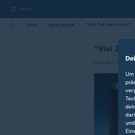
Menü
"Viel Zeit bleibt nicht"
Video
heute journal
"Viel Zeit 
De
20.12.2021 | 21:45
Um 
prä
ver
Tec
dei
dar
und
Ein