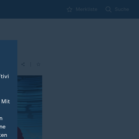
Merkliste
Suche
|
tivi
 Mit
n
ine
ten