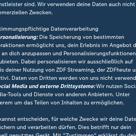
nstleister sind. Wir verwenden deine Daten auch nicht
merziellen Zwecken.
timmungspflichtige Datenverarbeitung
ersonalisierung:
Die Speicherung von bestimmten
eraktionen ermöglicht uns, dein Erlebnis im Angebot 
 an dich anzupassen und Personalisierungsfunktionen
ubieten. Dabei personalisieren wir ausschließlich auf
is deiner Nutzung von ZDF Streaming, der ZDFheute 
fforschung an der Berliner Charité, Professor Sander,
tivi. Daten von Dritten werden von uns nicht verwend
 in Deutschland für sinnvoll. Allerdings helfe das ni
ocial Media und externe Drittsysteme:
Wir nutzen Soci
ickelt sich in einer neuen Dimension. Viel Zeit bleibe 
ia-Tools und Dienste von anderen Anbietern. Unter
erem um das Teilen von Inhalten zu ermöglichen.
kannst entscheiden, für welche Zwecke wir deine Dat
ichern und verarbeiten dürfen. Dies betrifft nur dein
uell genutztes Gerät. Mit "Zustimmen" erklärst du dei