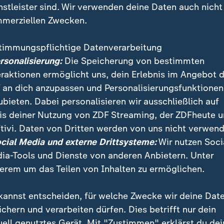
nstleister sind. Wir verwenden deine Daten auch nicht
merziellen Zwecken.
timmungspflichtige Datenverarbeitung
ersonalisierung:
Die Speicherung von bestimmten
eraktionen ermöglicht uns, dein Erlebnis im Angebot 
 an dich anzupassen und Personalisierungsfunktionen
ubieten. Dabei personalisieren wir ausschließlich auf
is deiner Nutzung von ZDF Streaming, der ZDFheute 
azin "Vanity Fair" Aussagen und Bilder von Trumps
tivi. Daten von Dritten werden von uns nicht verwend
veröffentlicht hat, versuchen die Betroffenen, die D
ocial Media und externe Drittsysteme:
Wir nutzen Soci
en.
ia-Tools und Dienste von anderen Anbietern. Unter
erem um das Teilen von Inhalten zu ermöglichen.
kannst entscheiden, für welche Zwecke wir deine Dat
ichern und verarbeiten dürfen. Dies betrifft nur dein
uell genutztes Gerät. Mit "Zustimmen" erklärst du dei