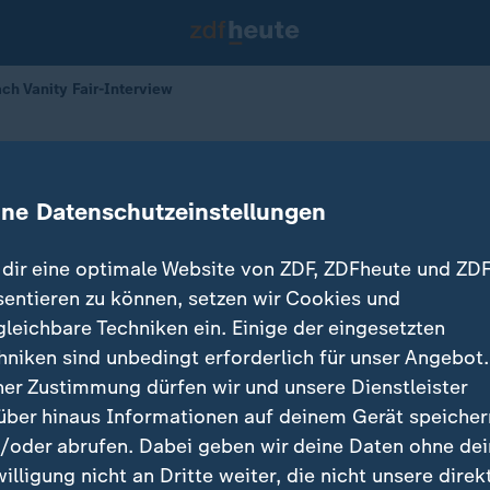
h Vanity Fair-Interview
grenzung nach Vanity Fair-Intervi
ine Datenschutzeinstellungen
18.12.2025 
dir eine optimale Website von ZDF, ZDFheute und ZDF
sentieren zu können, setzen wir Cookies und
gleichbare Techniken ein. Einige der eingesetzten
hniken sind unbedingt erforderlich für unser Angebot.
ner Zustimmung dürfen wir und unsere Dienstleister
über hinaus Informationen auf deinem Gerät speicher
/oder abrufen. Dabei geben wir deine Daten ohne de
willigung nicht an Dritte weiter, die nicht unsere direk