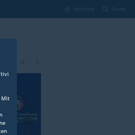
Merkliste
Suche
ew
|
| 21:45
tivi
 Mit
n
ine
ten