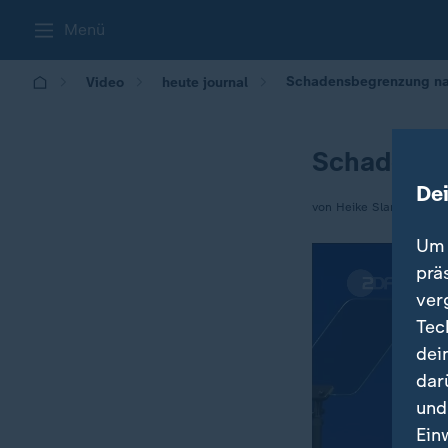
Menü
Schadensbegrenzung nac
Video
heute journal
Schadensbe
De
von Heike Slansky
Um 
prä
ver
Tec
dei
dar
und
Ein