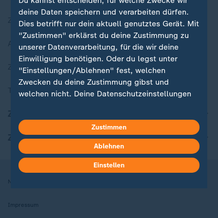
Du kannst entscheiden, für welche Zwecke wir
deine Daten speichern und verarbeiten dürfen.
Zuletzt veröffentlicht
Dies betrifft nur dein aktuell genutztes Gerät. Mit
"Zustimmen" erklärst du deine Zustimmung zu
Aktuelle Sendungs-Videos
unserer Datenverarbeitung, für die wir deine
Einwilligung benötigen. Oder du legst unter
ZDFheute Stories
"Einstellungen/Ablehnen" fest, welchen
Zwecken du deine Zustimmung gibst und
Themen im Überblick
welchen nicht. Deine Datenschutzeinstellungen
kannst du jederzeit mit Wirkung für die Zukunft
ZDFheute Update
in deinen Einstellungen widerrufen oder ändern.
Zustimmen
ZDFheute Apps
Hier findest du das Impressum.
Ablehnen
Weitere Informationen findest du in unserer
Datenschutzerklärung.
Einstellen
Nutzungsbedingungen
Datenschutz
Datenschutzeinstellungen
Impressum