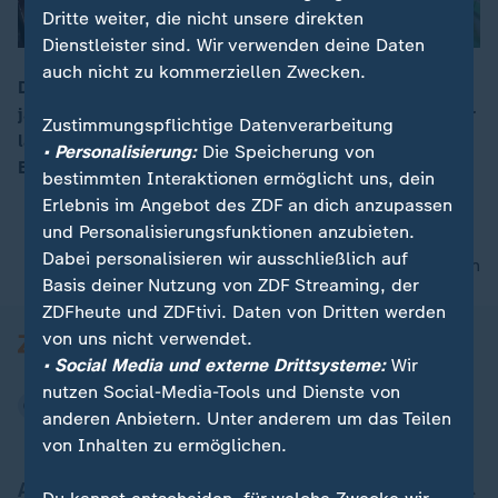
Dritte weiter, die nicht unsere direkten
Dienstleister sind. Wir verwenden deine Daten
auch nicht zu kommerziellen Zwecken.
Der Bund will mit dem 500 Milliarden Euro extra den
jahrelangen Investitionsstau auflösen, kommt aber nur
00:19
Zustimmungspflichtige Datenverarbeitung
langsam voran. Das zeigt ein Bericht des
• Personalisierung:
Die Speicherung von
Bundesfinanzministeriums.
bestimmten Interaktionen ermöglicht uns, dein
Erlebnis im Angebot des ZDF an dich anzupassen
und Personalisierungsfunktionen anzubieten.
Dabei personalisieren wir ausschließlich auf
nach oben
Basis deiner Nutzung von ZDF Streaming, der
ZDFheute und ZDFtivi. Daten von Dritten werden
von uns nicht verwendet.
• Social Media und externe Drittsysteme:
Wir
nutzen Social-Media-Tools und Dienste von
anderen Anbietern. Unter anderem um das Teilen
von Inhalten zu ermöglichen.
Aktuell bei ZDFheute