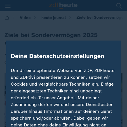
Ziele bei Sondervermögen
Video
heute journal
Ziele bei Sondervermögen 2025
verpasst
von A. Stern / K. Lindner / T. Münten
Deine Datenschutzeinstellungen
|
01.06.2026 | 21:45
Um dir eine optimale Website von ZDF, ZDFheute
und ZDFtivi präsentieren zu können, setzen wir
Cookies und vergleichbare Techniken ein. Einige
der eingesetzten Techniken sind unbedingt
erforderlich für unser Angebot. Mit deiner
Zustimmung dürfen wir und unsere Dienstleister
darüber hinaus Informationen auf deinem Gerät
speichern und/oder abrufen. Dabei geben wir
deine Daten ohne deine Einwilligung nicht an