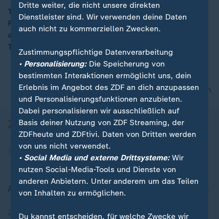
Dritte weiter, die nicht unsere direkten
Trump riskiere ein Stück weit das wenige, was er in
Dienstleister sind. Wir verwenden deine Daten
Peking erreicht hätte, sagt Theveßen. Trump hätte
00:14
auch nicht zu kommerziellen Zwecken.
angekündigt, dass er sich mit dem Präsidenten
Taiwans austauschen wolle.
Zustimmungspflichtige Datenverarbeitung
• Personalisierung:
Die Speicherung von
bestimmten Interaktionen ermöglicht uns, dein
Erlebnis im Angebot des ZDF an dich anzupassen
nach oben
und Personalisierungsfunktionen anzubieten.
Dabei personalisieren wir ausschließlich auf
Basis deiner Nutzung von ZDF Streaming, der
ZDFheute und ZDFtivi. Daten von Dritten werden
von uns nicht verwendet.
• Social Media und externe Drittsysteme:
Wir
nutzen Social-Media-Tools und Dienste von
anderen Anbietern. Unter anderem um das Teilen
Aktuell bei ZDFheute
von Inhalten zu ermöglichen.
Zuletzt veröffentlicht
Du kannst entscheiden, für welche Zwecke wir