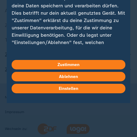
deine Daten speichern und verarbeiten dürfen.
Aktuelle Sendungs-Videos
Dies betrifft nur dein aktuell genutztes Gerät. Mit
"Zustimmen" erklärst du deine Zustimmung zu
ZDFheute Stories
unserer Datenverarbeitung, für die wir deine
Einwilligung benötigen. Oder du legst unter
Themen im Überblick
"Einstellungen/Ablehnen" fest, welchen
Zwecken du deine Zustimmung gibst und
ZDFheute Update
welchen nicht. Deine Datenschutzeinstellungen
kannst du jederzeit mit Wirkung für die Zukunft
Zustimmen
ZDFheute Apps
in deinen Einstellungen widerrufen oder ändern.
Ablehnen
Hier findest du das Impressum.
Einstellen
Weitere Informationen findest du in unserer
Nutzungsbedingungen
Datenschutz
Datenschutzeinstellungen
Datenschutzerklärung.
Impressum
Wechseln zu: