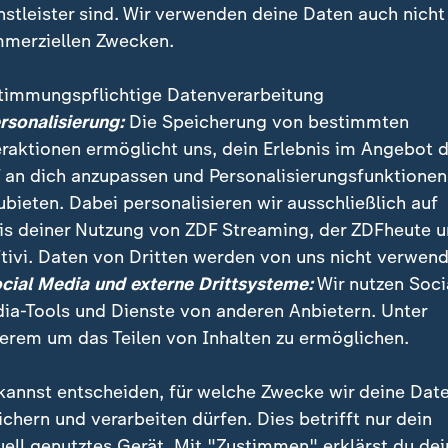
nstleister sind. Wir verwenden deine Daten auch nicht
merziellen Zwecken.
timmungspflichtige Datenverarbeitung
ersonalisierung:
Die Speicherung von bestimmten
eraktionen ermöglicht uns, dein Erlebnis im Angebot 
 an dich anzupassen und Personalisierungsfunktionen
ubieten. Dabei personalisieren wir ausschließlich auf
is deiner Nutzung von ZDF Streaming, der ZDFheute 
llegial'' seien die Gespräche im Kanzleramt gestartet,
tivi. Daten von Dritten werden von uns nicht verwend
espondent Wulf Schmiese. Dennoch stünden die Gesp
ocial Media und externe Drittsysteme:
Wir nutzen Soci
uck.
ia-Tools und Dienste von anderen Anbietern. Unter
erem um das Teilen von Inhalten zu ermöglichen.
kannst entscheiden, für welche Zwecke wir deine Dat
ichern und verarbeiten dürfen. Dies betrifft nur dein
uell genutztes Gerät. Mit "Zustimmen" erklärst du dei