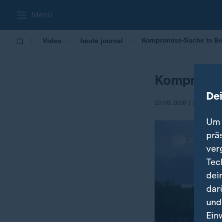
Menü
Kompromiss-Suche in Be
Video
heute journal
Kompromis
De
10.06.2026 | 21:45
Um 
prä
ver
Tec
dei
dar
und
Ein