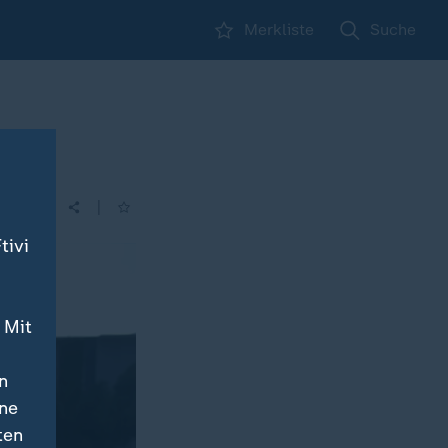
Merkliste
Suche
|
tivi
 Mit
n
ine
ten