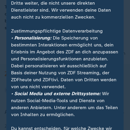
Dritte weiter, die nicht unsere direkten
Trumps Kritik an den Partnern sehe er "weniger
Dienstleister sind. Wir verwenden deine Daten
dramatisch". Nach dem Gipfel könne niemand
00:15
auch nicht zu kommerziellen Zwecken.
bezweifeln, dass "die NATO genau weiß, was sie will",
so Verteidigungsminister Pistorius.
Zustimmungspflichtige Datenverarbeitung
• Personalisierung:
Die Speicherung von
bestimmten Interaktionen ermöglicht uns, dein
Erlebnis im Angebot des ZDF an dich anzupassen
nach oben
und Personalisierungsfunktionen anzubieten.
Dabei personalisieren wir ausschließlich auf
Basis deiner Nutzung von ZDF Streaming, der
ZDFheute und ZDFtivi. Daten von Dritten werden
von uns nicht verwendet.
• Social Media und externe Drittsysteme:
Wir
nutzen Social-Media-Tools und Dienste von
anderen Anbietern. Unter anderem um das Teilen
Aktuell bei ZDFheute
von Inhalten zu ermöglichen.
Zuletzt veröffentlicht
Du kannst entscheiden, für welche Zwecke wir