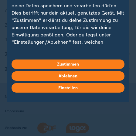
deine Daten speichern und verarbeiten dürfen.
Aktuelle Sendungs-Videos
Dies betrifft nur dein aktuell genutztes Gerät. Mit
"Zustimmen" erklärst du deine Zustimmung zu
ZDFheute Stories
unserer Datenverarbeitung, für die wir deine
Einwilligung benötigen. Oder du legst unter
Themen im Überblick
"Einstellungen/Ablehnen" fest, welchen
Zwecken du deine Zustimmung gibst und
ZDFheute Update
welchen nicht. Deine Datenschutzeinstellungen
kannst du jederzeit mit Wirkung für die Zukunft
Zustimmen
ZDFheute Apps
in deinen Einstellungen widerrufen oder ändern.
Ablehnen
Hier findest du das Impressum.
Einstellen
Weitere Informationen findest du in unserer
Nutzungsbedingungen
Datenschutz
Datenschutzeinstellungen
Datenschutzerklärung.
Impressum
Wechseln zu: