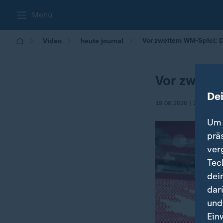
Menü
Vor zweitem WM-Spiel: D
Video
heute journal
Vor zweite
De
19.06.2026 | 22:45
Um 
prä
ver
Tec
dei
dar
und
Ein