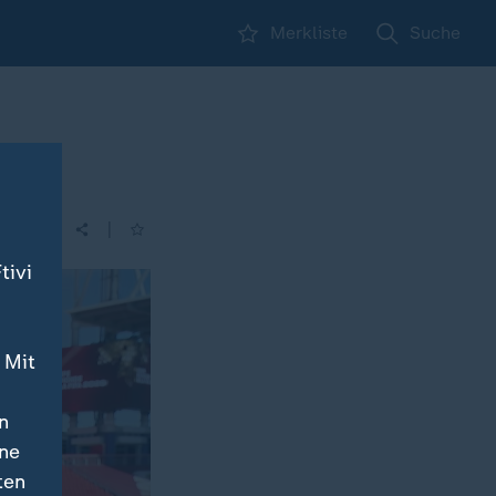
Merkliste
Suche
|
tivi
 Mit
n
ine
ten