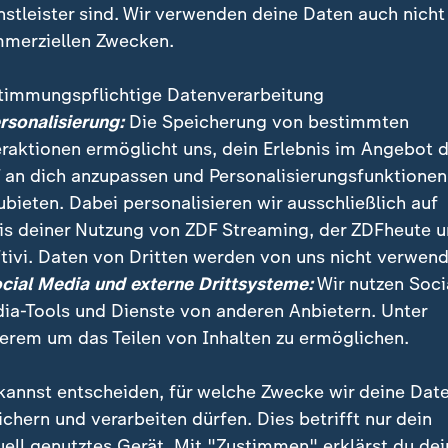
nstleister sind. Wir verwenden deine Daten auch nicht
merziellen Zwecken.
timmungspflichtige Datenverarbeitung
ersonalisierung:
Die Speicherung von bestimmten
eraktionen ermöglicht uns, dein Erlebnis im Angebot 
 an dich anzupassen und Personalisierungsfunktionen
ubieten. Dabei personalisieren wir ausschließlich auf
is deiner Nutzung von ZDF Streaming, der ZDFheute 
nnschaft will mit einem zweiten Sieg frühzeitig die K
tivi. Daten von Dritten werden von uns nicht verwend
lfenbeinküste sei ein "anderes Kaliber" als Curaçao, 
ocial Media und externe Drittsysteme:
Wir nutzen Soci
ia-Tools und Dienste von anderen Anbietern. Unter
erem um das Teilen von Inhalten zu ermöglichen.
kannst entscheiden, für welche Zwecke wir deine Dat
ichern und verarbeiten dürfen. Dies betrifft nur dein
uell genutztes Gerät. Mit "Zustimmen" erklärst du dei