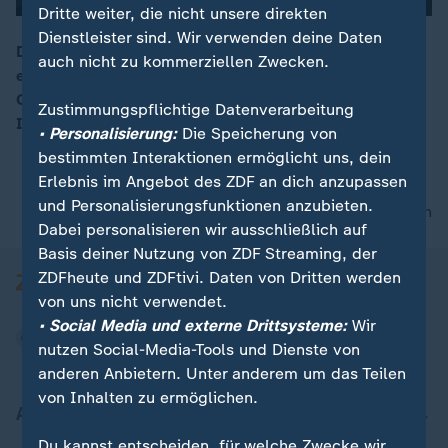
Dritte weiter, die nicht unsere direkten
Dienstleister sind. Wir verwenden deine Daten
Donald Trump droht Deutschland und weiteren
auch nicht zu kommerziellen Zwecken.
europäischen Staaten mit Zöllen, wenn sie sich seinen
00:16
Grönland-Plänen widersetzen. Claudia Bates und
Zustimmungspflichtige Datenverarbeitung
Isabelle Schaefers analysieren.
• Personalisierung:
Die Speicherung von
bestimmten Interaktionen ermöglicht uns, dein
Erlebnis im Angebot des ZDF an dich anzupassen
und Personalisierungsfunktionen anzubieten.
nach oben
Dabei personalisieren wir ausschließlich auf
Basis deiner Nutzung von ZDF Streaming, der
ZDFheute und ZDFtivi. Daten von Dritten werden
von uns nicht verwendet.
• Social Media und externe Drittsysteme:
Wir
nutzen Social-Media-Tools und Dienste von
anderen Anbietern. Unter anderem um das Teilen
von Inhalten zu ermöglichen.
Aktuell bei ZDFheute
Du kannst entscheiden, für welche Zwecke wir