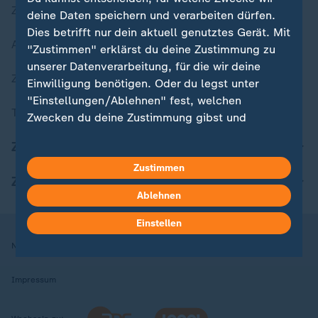
Zuletzt veröffentlicht
deine Daten speichern und verarbeiten dürfen.
Dies betrifft nur dein aktuell genutztes Gerät. Mit
Aktuelle Sendungs-Videos
"Zustimmen" erklärst du deine Zustimmung zu
unserer Datenverarbeitung, für die wir deine
ZDFheute Stories
Einwilligung benötigen. Oder du legst unter
"Einstellungen/Ablehnen" fest, welchen
Themen im Überblick
Zwecken du deine Zustimmung gibst und
welchen nicht. Deine Datenschutzeinstellungen
ZDFheute Update
kannst du jederzeit mit Wirkung für die Zukunft
in deinen Einstellungen widerrufen oder ändern.
Zustimmen
ZDFheute Apps
Ablehnen
Hier findest du das Impressum.
Weitere Informationen findest du in unserer
Einstellen
Datenschutzerklärung.
Nutzungsbedingungen
Datenschutz
Datenschutzeinstellungen
Impressum