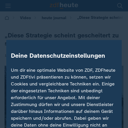
„Diese Strategie scheint g
Video
heute journal
„Diese Strategie scheint gescheitert zu
sein“
Deine Datenschutzeinstellungen
|
17.01.2026 | 21:45
Um dir eine optimale Website von ZDF, ZDFheute
und ZDFtivi präsentieren zu können, setzen wir
Cookies und vergleichbare Techniken ein. Einige
der eingesetzten Techniken sind unbedingt
erforderlich für unser Angebot. Mit deiner
Zustimmung dürfen wir und unsere Dienstleister
darüber hinaus Informationen auf deinem Gerät
speichern und/oder abrufen. Dabei geben wir
deine Daten ohne deine Einwilligung nicht an