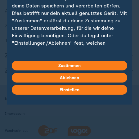
deine Daten speichern und verarbeiten dürfen.
Aktuelle Sendungs-Videos
Dies betrifft nur dein aktuell genutztes Gerät. Mit
"Zustimmen" erklärst du deine Zustimmung zu
ZDFheute Stories
unserer Datenverarbeitung, für die wir deine
Einwilligung benötigen. Oder du legst unter
Themen im Überblick
"Einstellungen/Ablehnen" fest, welchen
Zwecken du deine Zustimmung gibst und
ZDFheute Update
welchen nicht. Deine Datenschutzeinstellungen
kannst du jederzeit mit Wirkung für die Zukunft
Zustimmen
ZDFheute Apps
in deinen Einstellungen widerrufen oder ändern.
Ablehnen
Hier findest du das Impressum.
Einstellen
Weitere Informationen findest du in unserer
Nutzungsbedingungen
Datenschutz
Datenschutzeinstellungen
Datenschutzerklärung.
Impressum
Wechseln zu: