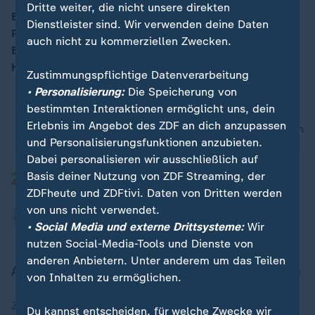
Dritte weiter, die nicht unsere direkten
Eine Komission hat sich auf Vorschläge für eine
Dienstleister sind. Wir verwenden deine Daten
Rentenreform geeinigt, die sie am Dienstag der
00:14
auch nicht zu kommerziellen Zwecken.
Bundesregierung vorstellen werde, so
Hauptstadtkorrespondent Wulf Schmiese.
Zustimmungspflichtige Datenverarbeitung
• Personalisierung:
Die Speicherung von
bestimmten Interaktionen ermöglicht uns, dein
Erlebnis im Angebot des ZDF an dich anzupassen
nach oben
und Personalisierungsfunktionen anzubieten.
Dabei personalisieren wir ausschließlich auf
Basis deiner Nutzung von ZDF Streaming, der
ZDFheute und ZDFtivi. Daten von Dritten werden
von uns nicht verwendet.
• Social Media und externe Drittsysteme:
Wir
nutzen Social-Media-Tools und Dienste von
anderen Anbietern. Unter anderem um das Teilen
Aktuell bei ZDFheute
von Inhalten zu ermöglichen.
Zuletzt veröffentlicht
Du kannst entscheiden, für welche Zwecke wir