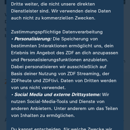
Dritte weiter, die nicht unsere direkten
Dienstleister sind. Wir verwenden deine Daten
Vom 19. bis 23. Januar findet Weltwirtschaftsforum in
auch nicht zu kommerziellen Zwecken.
Davos statt. Trump reist in diesem Jahr mit einer
00:16
großen Delegation an. Seine Zolldrohungen
Zustimmungspflichtige Datenverarbeitung
bestimmten die Debatten.
• Personalisierung:
Die Speicherung von
bestimmten Interaktionen ermöglicht uns, dein
Erlebnis im Angebot des ZDF an dich anzupassen
und Personalisierungsfunktionen anzubieten.
nach oben
Dabei personalisieren wir ausschließlich auf
Basis deiner Nutzung von ZDF Streaming, der
ZDFheute und ZDFtivi. Daten von Dritten werden
von uns nicht verwendet.
• Social Media und externe Drittsysteme:
Wir
nutzen Social-Media-Tools und Dienste von
anderen Anbietern. Unter anderem um das Teilen
von Inhalten zu ermöglichen.
Aktuell bei ZDFheute
Du kannst entscheiden, für welche Zwecke wir