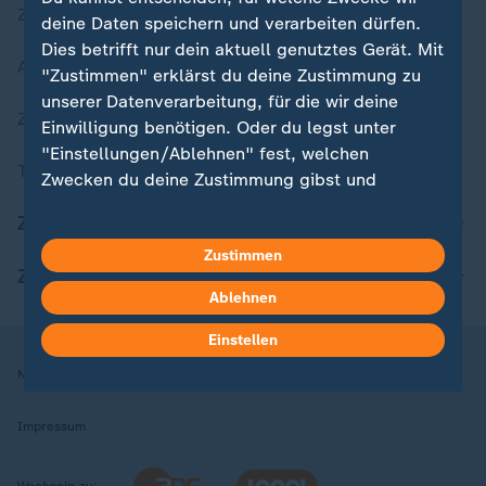
Zuletzt veröffentlicht
deine Daten speichern und verarbeiten dürfen.
Dies betrifft nur dein aktuell genutztes Gerät. Mit
Aktuelle Sendungs-Videos
"Zustimmen" erklärst du deine Zustimmung zu
unserer Datenverarbeitung, für die wir deine
ZDFheute Stories
Einwilligung benötigen. Oder du legst unter
"Einstellungen/Ablehnen" fest, welchen
Themen im Überblick
Zwecken du deine Zustimmung gibst und
welchen nicht. Deine Datenschutzeinstellungen
ZDFheute Update
kannst du jederzeit mit Wirkung für die Zukunft
Zustimmen
in deinen Einstellungen widerrufen oder ändern.
ZDFheute Apps
Ablehnen
Hier findest du das Impressum.
Weitere Informationen findest du in unserer
Einstellen
Datenschutzerklärung.
Nutzungsbedingungen
Datenschutz
Datenschutzeinstellungen
Impressum