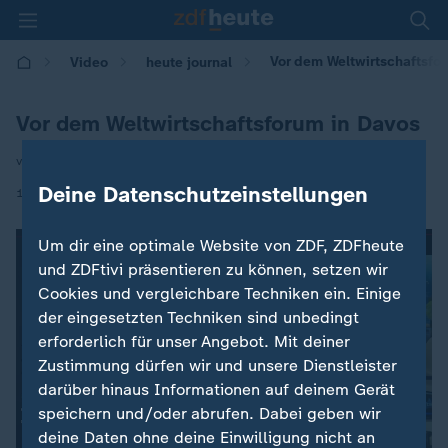
Vor dem Weltwirtschaftsfo
Video
heute journal
Vor dem Weltwirtschaftsforum in Davos
von Ulf Röller
Deine Datenschutzeinstellungen
|
18.01.2026 | 21:45
Um dir eine optimale Website von ZDF, ZDFheute
und ZDFtivi präsentieren zu können, setzen wir
Cookies und vergleichbare Techniken ein. Einige
der eingesetzten Techniken sind unbedingt
erforderlich für unser Angebot. Mit deiner
Zustimmung dürfen wir und unsere Dienstleister
darüber hinaus Informationen auf deinem Gerät
speichern und/oder abrufen. Dabei geben wir
deine Daten ohne deine Einwilligung nicht an