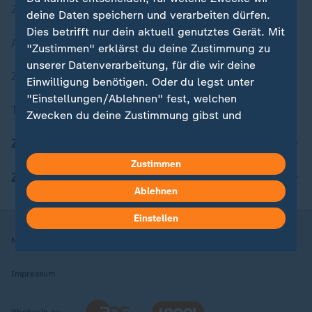
Zuletzt veröffentlicht
deine Daten speichern und verarbeiten dürfen.
Dies betrifft nur dein aktuell genutztes Gerät. Mit
Aktuelle Sendungs-Videos
"Zustimmen" erklärst du deine Zustimmung zu
unserer Datenverarbeitung, für die wir deine
ZDFheute Stories
Einwilligung benötigen. Oder du legst unter
"Einstellungen/Ablehnen" fest, welchen
Themen im Überblick
Zwecken du deine Zustimmung gibst und
welchen nicht. Deine Datenschutzeinstellungen
ZDFheute Update
kannst du jederzeit mit Wirkung für die Zukunft
Zustimmen
in deinen Einstellungen widerrufen oder ändern.
ZDFheute Apps
Ablehnen
Hier findest du das Impressum.
Weitere Informationen findest du in unserer
Einstellen
Datenschutzerklärung.
Nutzungsbedingungen
Datenschutz
Datenschutzeinstellungen
Impressum