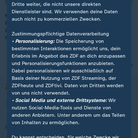
Dritte weiter, die nicht unsere direkten
Dienstleister sind. Wir verwenden deine Daten
Nach Beratungen der Verkehrsminister steht fest: 63
auch nicht zu kommerziellen Zwecken.
Euro im Monat soll das Abonnement des
00:11
Deutschlandtickets ab Januar kosten, um Mehrkosten
Zustimmungspflichtige Datenverarbeitung
für die Verkehrsbetriebe auszugleichen.
• Personalisierung:
Die Speicherung von
bestimmten Interaktionen ermöglicht uns, dein
Erlebnis im Angebot des ZDF an dich anzupassen
und Personalisierungsfunktionen anzubieten.
nach oben
Dabei personalisieren wir ausschließlich auf
Basis deiner Nutzung von ZDF Streaming, der
ZDFheute und ZDFtivi. Daten von Dritten werden
von uns nicht verwendet.
• Social Media und externe Drittsysteme:
Wir
nutzen Social-Media-Tools und Dienste von
anderen Anbietern. Unter anderem um das Teilen
von Inhalten zu ermöglichen.
Aktuell bei ZDFheute
Du kannst entscheiden, für welche Zwecke wir