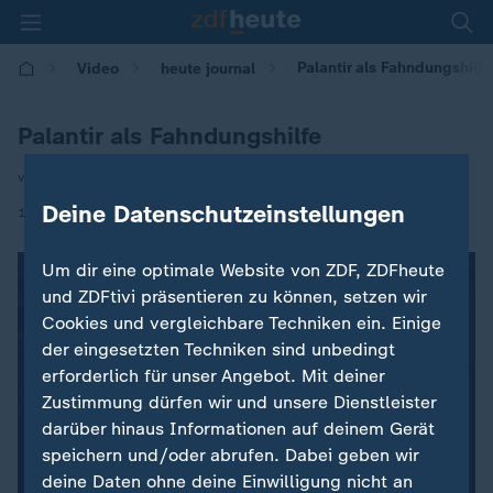
Palantir als Fahndungshilfe
Video
heute journal
Palantir als Fahndungshilfe
von Moritz Neuss
Deine Datenschutzeinstellungen
|
16.01.2026 | 22:00
Um dir eine optimale Website von ZDF, ZDFheute
und ZDFtivi präsentieren zu können, setzen wir
Cookies und vergleichbare Techniken ein. Einige
der eingesetzten Techniken sind unbedingt
erforderlich für unser Angebot. Mit deiner
Zustimmung dürfen wir und unsere Dienstleister
darüber hinaus Informationen auf deinem Gerät
speichern und/oder abrufen. Dabei geben wir
deine Daten ohne deine Einwilligung nicht an