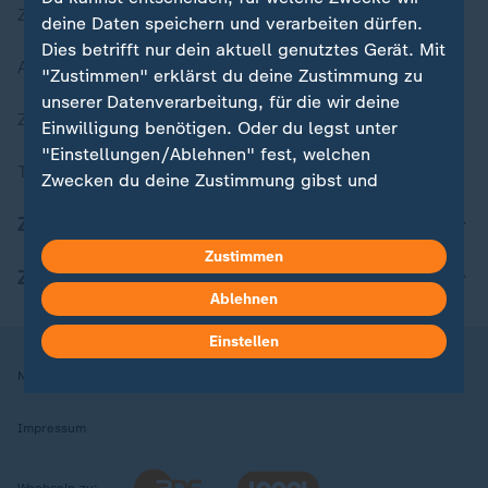
Zuletzt veröffentlicht
deine Daten speichern und verarbeiten dürfen.
Dies betrifft nur dein aktuell genutztes Gerät. Mit
Aktuelle Sendungs-Videos
"Zustimmen" erklärst du deine Zustimmung zu
unserer Datenverarbeitung, für die wir deine
ZDFheute Stories
Einwilligung benötigen. Oder du legst unter
"Einstellungen/Ablehnen" fest, welchen
Themen im Überblick
Zwecken du deine Zustimmung gibst und
welchen nicht. Deine Datenschutzeinstellungen
ZDFheute Update
kannst du jederzeit mit Wirkung für die Zukunft
Zustimmen
in deinen Einstellungen widerrufen oder ändern.
ZDFheute Apps
Ablehnen
Hier findest du das Impressum.
Weitere Informationen findest du in unserer
Einstellen
Datenschutzerklärung.
Nutzungsbedingungen
Datenschutz
Datenschutzeinstellungen
Impressum