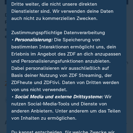
Dritte weiter, die nicht unsere direkten
Dienstleister sind. Wir verwenden deine Daten
Die US-amerikanische Analyseplattform bündelt
auch nicht zu kommerziellen Zwecken.
Polizeidaten, um Ermittlungen zu erleichtern. Zugleich
00:15
steht sie im Fokus von Datenschutzdebatten. Gibt es
Zustimmungspflichtige Datenverarbeitung
eine deutsche Alternative?
• Personalisierung:
Die Speicherung von
bestimmten Interaktionen ermöglicht uns, dein
Erlebnis im Angebot des ZDF an dich anzupassen
und Personalisierungsfunktionen anzubieten.
nach oben
Dabei personalisieren wir ausschließlich auf
Basis deiner Nutzung von ZDF Streaming, der
ZDFheute und ZDFtivi. Daten von Dritten werden
von uns nicht verwendet.
• Social Media und externe Drittsysteme:
Wir
nutzen Social-Media-Tools und Dienste von
anderen Anbietern. Unter anderem um das Teilen
von Inhalten zu ermöglichen.
Aktuell bei ZDFheute
Du kannst entscheiden, für welche Zwecke wir