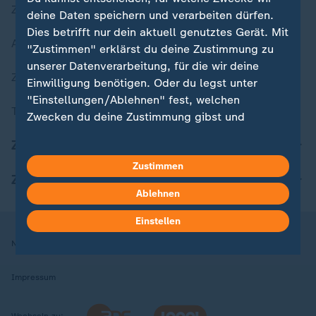
Zuletzt veröffentlicht
deine Daten speichern und verarbeiten dürfen.
Dies betrifft nur dein aktuell genutztes Gerät. Mit
Aktuelle Sendungs-Videos
"Zustimmen" erklärst du deine Zustimmung zu
unserer Datenverarbeitung, für die wir deine
ZDFheute Stories
Einwilligung benötigen. Oder du legst unter
"Einstellungen/Ablehnen" fest, welchen
Themen im Überblick
Zwecken du deine Zustimmung gibst und
welchen nicht. Deine Datenschutzeinstellungen
ZDFheute Update
kannst du jederzeit mit Wirkung für die Zukunft
Zustimmen
in deinen Einstellungen widerrufen oder ändern.
ZDFheute Apps
Ablehnen
Hier findest du das Impressum.
Weitere Informationen findest du in unserer
Einstellen
Datenschutzerklärung.
Nutzungsbedingungen
Datenschutz
Datenschutzeinstellungen
Impressum