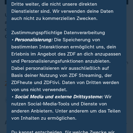
Dritte weiter, die nicht unsere direkten
Dienstleister sind. Wir verwenden deine Daten
Unter seinem Künstlernamen Johnny Rotten war er vor
auch nicht zu kommerziellen Zwecken.
allem in den 1970er-Jahren eine Reizfigur. Nun feiert
00:16
der ehemalige Frontmann der Sex Pistols seinen 70.
Zustimmungspflichtige Datenverarbeitung
Geburtstag.
• Personalisierung:
Die Speicherung von
bestimmten Interaktionen ermöglicht uns, dein
Erlebnis im Angebot des ZDF an dich anzupassen
und Personalisierungsfunktionen anzubieten.
nach oben
Dabei personalisieren wir ausschließlich auf
Basis deiner Nutzung von ZDF Streaming, der
ZDFheute und ZDFtivi. Daten von Dritten werden
von uns nicht verwendet.
• Social Media und externe Drittsysteme:
Wir
nutzen Social-Media-Tools und Dienste von
anderen Anbietern. Unter anderem um das Teilen
von Inhalten zu ermöglichen.
Aktuell bei ZDFheute
Du kannst entscheiden, für welche Zwecke wir