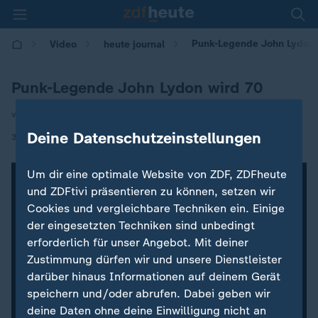
Punk-Legende John Lydon 
Video
heute journal
Punk-Legende John Lydon wird 70
von Britta Jäger
Deine Datenschutzeinstellungen
|
31.01.2026 | 21:45
Um dir eine optimale Website von ZDF, ZDFheute
und ZDFtivi präsentieren zu können, setzen wir
Cookies und vergleichbare Techniken ein. Einige
der eingesetzten Techniken sind unbedingt
erforderlich für unser Angebot. Mit deiner
Zustimmung dürfen wir und unsere Dienstleister
darüber hinaus Informationen auf deinem Gerät
speichern und/oder abrufen. Dabei geben wir
deine Daten ohne deine Einwilligung nicht an